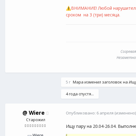
ВНИМАНИЕ! Любой нарушитель 
⚠️
сроком на 3 (три) месяца.
Согревая
Незаметно 
5 г
Мара
изменил заголовок на
Ищу
4 года спустя...
@
Wiere
Опубликовано:
6 апреля
(изменено)
Старожил
Ищу пару на 20.04-26.04. Выполню