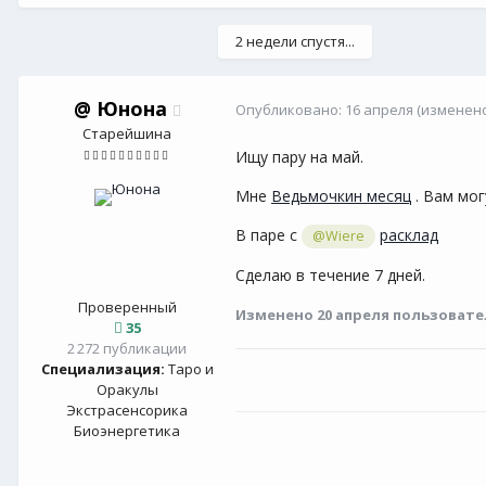
2 недели спустя...
@
Юнона
Опубликовано:
16 апреля
(изменено
Старейшина
Ищу пару на май.
Мне
Ведьмочкин месяц
. Вам мог
В паре с
расклад
@Wiere
Сделаю в течение 7 дней.
Проверенный
Изменено
20 апреля
пользовате
35
2 272 публикации
Специализация:
Таро и
Оракулы
Экстрасенсорика
Биоэнергетика