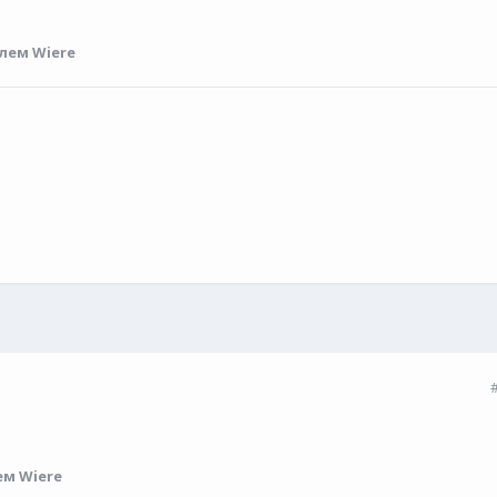
лем Wiere
м Wiere