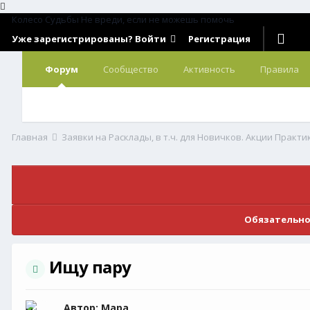
Колесо Судьбы
Не вреди, если не можешь помочь
Уже зарегистрированы? Войти
Регистрация
Форум
Сообщество
Активность
Правила
Главная
Обязательно
Ищу пару
Автор:
Мара
,