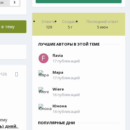
ки
5
Ответы
Создано
Последний ответ
 в тему
129
5 г
5 июн
ЛУЧШИЕ АВТОРЫ В ЭТОЙ ТЕМЕ
flavia
17 публикаций
Мара
#126
17 публикаций
Wiere
16 публикаций
Юнона
14 публикаций
 ему
ПОПУЛЯРНЫЕ ДНИ
ь) дней.