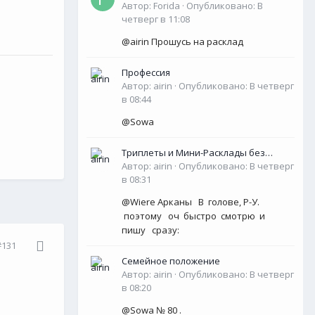
Оракулы, колоды Таро- Рун)
Автор:
Forida
·
Опубликовано:
В
четверг в 11:08
@airin Прошусь на расклад
Профессия
Автор:
airin
·
Опубликовано:
В четверг
в 08:44
@Sowa
Триплеты и Мини-Расклады без
обязательной ОС для НОВИЧКОВ (<50
Автор:
airin
·
Опубликовано:
В четверг
сообщений)
в 08:31
@Wiere Арканы В голове, Р-У.
поэтому оч быстро смотрю и
пишу сразу:
#131
Семейное положение
Автор:
airin
·
Опубликовано:
В четверг
в 08:20
@Sowa № 80 .