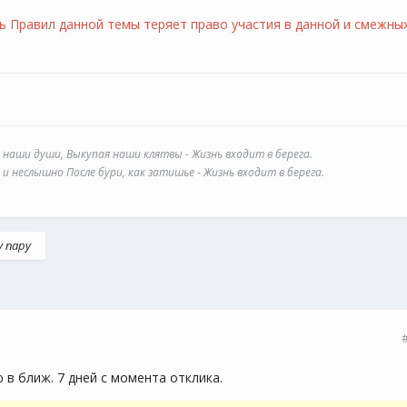
Правил данной темы теряет право участия в данной и смежны
 наши души, Выкупая наши клятвы - Жизнь входит в берега.
и неслышно После бури, как затишье - Жизнь входит в берега.
 пару
 в ближ. 7 дней с момента отклика.