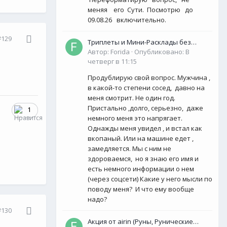
меняя его Сути. Посмотрю до
09.08.26 включительно.
#129
Триплеты и Мини-Расклады без
обязательной ОС для НОВИЧКОВ (<50
Автор:
Forida
·
Опубликовано:
В
сообщений)
четверг в 11:15
Продублирую свой вопрос. Мужчина ,
в какой-то степени сосед, давно на
меня смотрит. Не один год.
Пристально ,долго, серьезно, даже
1
немного меня это напрягает.
Однажды меня увидел , и встал как
вкопаный. Или на машине едет ,
замедляется. Мы с ним не
здороваемся, но я знаю его имя и
есть немного информации о нем
(через соцсети) Какие у него мысли по
поводу меня? И что ему вообще
надо?
#130
Акция от airin (Руны, Рунические