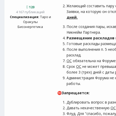
Желающий составить пару 
120
Заявки, на которую он отк
4 167 публикаций
Специализация:
Таро и
дней.
Оракулы
После создания пары, иска
Биоэнергетика
Никнейм Партнера.
Размещение раскладов
Готовые расклады размеща
После выполнения п. 5 нео
расклад.
ОС
обязательна на Форум
Срок
ОС
не может превышать
более 3 (трех) дней с даты
Администрация Форума не н
работы.
Запрещается:
⛔
Дублировать вопрос в разн
Давать некачественную
ОС
Флуд. Для "спасибо, пожалу