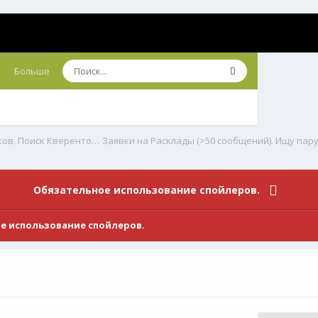
Больше
Заявки на Расклады, в т.ч. для Новичков. Акции Практиков. Поиск Кверентов и Пары.
Заявки на Расклады (>50 сообщений). Ищу пар
Обязательное использование спойлеров.
е использование спойлеров.