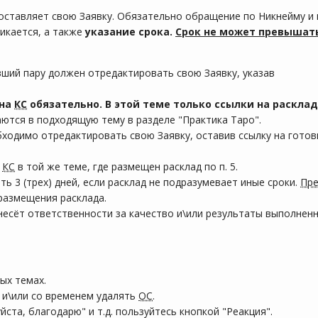
оставляет свою Заявку. Обязательно обращение по Никнейму и 
ликается, а также
указание срока.
Срок не может превышать
вший пару должен отредактировать свою Заявку, указав
 на
КС
обязательно.
В этой теме только ссылки на расклад
ются в подходящую тему в разделе "Практика Таро".
бходимо отредактировать свою Заявку, оставив ссылку на гото
е
КС
в той же теме, где размещен расклад по п. 5.
 3 (трех) дней, если расклад не подразумевает иные сроки.
Пр
 размещения расклада.
есёт ответственности за качество и\или результаты выполнен
ых темах.
и\или со временем удалять
ОС
.
йста, благодарю" и т.д. пользуйтесь кнопкой "Реакция".