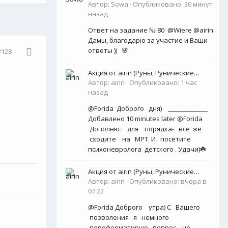
Автор:
Sowa
·
Опубликовано:
30 минут
назад
Ответ на задание № 80 @Wiere @airin
Дамы, благодарю за участие и Ваши
ответы )) 🌸
#128
Акция от airin (Руны, Рунические
Оракулы, колоды Таро- Рун)
Автор:
airin
·
Опубликовано:
1 час
назад
@Forida Доброго дня) _____________
Добавлено 10 minutes later @Forida
Дополню : для порядка- все же
сходите на МРТ. И посетите
психоневролога детского . Удачи)☘️
Акция от airin (Руны, Рунические
Оракулы, колоды Таро- Рун)
Автор:
airin
·
Опубликовано:
вчера в
07:22
@Forida Доброго утра) С Вашего
позволения я немного
переформатирую вопрос, не