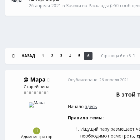
26 апреля 2021
в
Заявки на Расклады (>50 сообщени
НАЗАД
1
2
3
4
5
6
Страница 6 из 6
@
Мара
Опубликовано:
26 апреля 2021
Старейшина
В этой 
Начало
здесь
Правила темы:
Ищущий пару размещает чёт
необходимо посмотреть,
с
Администратор