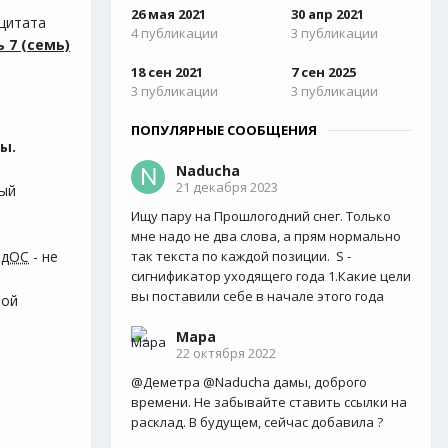
26 мая 2021
30 апр 2021
цитата
4 публикации
3 публикации
 7 (семь)
18 сен 2021
7 сен 2025
3 публикации
3 публикации
ПОПУЛЯРНЫЕ СООБЩЕНИЯ
ы.
Naducha
21 декабря 2023
вый
Ищу пару на Прошлогодний снег. Только
мне надо не два слова, а прям нормально
едОС
- не
так текста по каждой позиции. S -
сигнификатор уходящего года 1.Какие цели
вы поставили себе в начале этого года
ной
Мара
22 октября 2022
@Деметра @Naducha дамы, доброго
времени. Не забывайте ставить ссылки на
расклад. В будущем, сейчас добавила ?