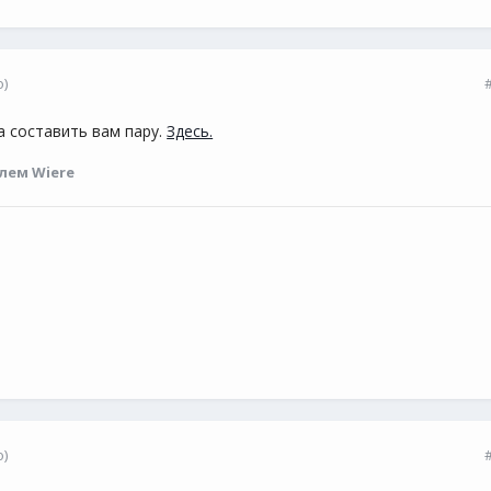
)
а составить вам пару.
Здесь.
лем Wiere
)