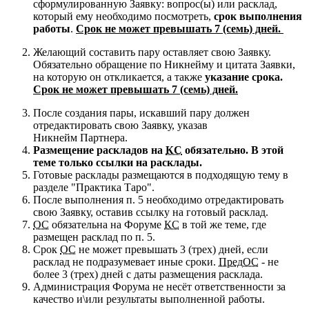
сформулированную Заявку: вопрос(ы) или расклад,
который ему необходимо посмотреть,
срок выполнения
работы
.
Срок не может превышать 7 (семь) дней.
Желающий составить пару оставляет свою Заявку.
Обязательно обращение по Никнейму и цитата Заявки,
на которую он откликается, а также
указание срока.
Срок не может превышать 7 (семь) дней.
После создания пары, искавший пару должен
отредактировать свою Заявку, указав
Никнейм Партнера.
Размещение раскладов на
КС
обязательно.
В этой
теме только ссылки на расклады.
Готовые расклады размещаются в подходящую тему в
разделе "Практика Таро".
После выполнения п. 5 необходимо отредактировать
свою Заявку, оставив ссылку на готовый расклад.
ОС
обязательна на Форуме
КС
в той же теме, где
размещен расклад по п. 5.
Срок
ОС
не может превышать 3 (трех) дней, если
расклад не подразумевает иные сроки.
ПредОС
- не
более 3 (трех) дней с даты размещения расклада.
Администрация Форума не несёт ответственности за
качество и\или результаты выполненной работы.