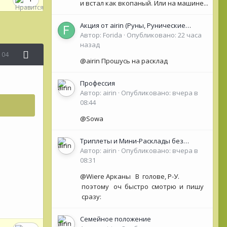
и встал как вкопаный. Или на машине...
Акция от airin (Руны, Рунические
Оракулы, колоды Таро- Рун)
Автор:
Forida
·
Опубликовано:
22 часа
назад
104
@airin Прошусь на расклад
Профессия
Автор:
airin
·
Опубликовано:
вчера в
08:44
@Sowa
Триплеты и Мини-Расклады без
обязательной ОС для НОВИЧКОВ (<50
Автор:
airin
·
Опубликовано:
вчера в
сообщений)
08:31
@Wiere Арканы В голове, Р-У.
поэтому оч быстро смотрю и пишу
сразу:
Семейное положение