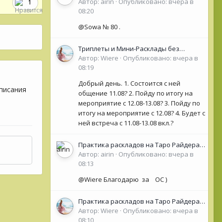
Автор:
airin
·
Опубликовано:
вчера в
1
08:20
@Sowa № 80 .
Триплеты и Мини-Расклады без
обязательной ОС для НОВИЧКОВ (<50
Автор:
Wiere
·
Опубликовано:
вчера в
сообщений)
08:19
Добрый день. 1. Состоится с ней
писания
общение 11.08? 2. Пойду по итогу на
мероприятие с 12.08-13.08? 3. Пойду по
итогу на мероприятие с 12.08? 4. Будет с
ней встреча с 11.08-13.08 вкл.?
Практика раскладов на Таро Райдера
Уэйта
Автор:
airin
·
Опубликовано:
вчера в
08:13
@Wiere Благодарю за ОС )
Практика раскладов на Таро Райдера
Уэйта
Автор:
Wiere
·
Опубликовано:
вчера в
08:10