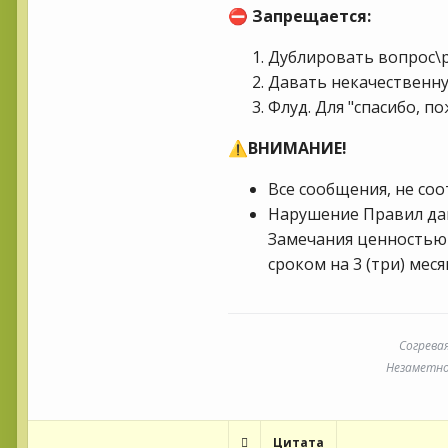
Запрещается:
⛔
Дублировать вопрос\р
Давать некачествен
Флуд. Для "спасибо, п
ВНИМАНИЕ!
⚠️
Все сообщения, не со
Нарушение Правил да
Замечания ценностью 
сроком на 3 (три) меся
Согрева
Незаметно 
Цитата