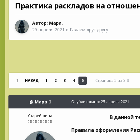
Практика раскладов на отноше
Автор:
Мара
,
25 апреля 2021
в
Гадаем друг другу
НАЗАД
1
2
3
4
5
Страница 5 из 5
@
Мара
Опубликовано:
25 апреля 2021
Старейшина
В данной т
Правила оформления Рас