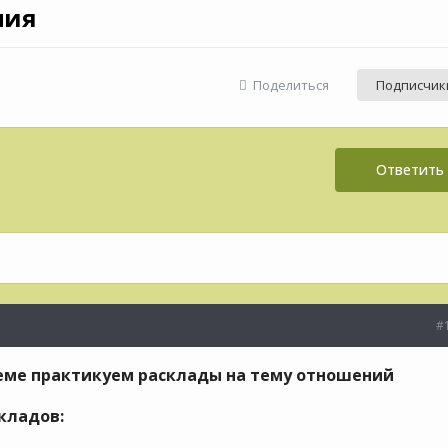
ния
Поделиться
Подписчик
Ответить 
#
еме практикуем расклады на тему отношений
кладов: