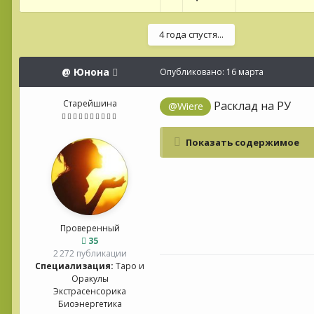
4 года спустя...
@
Юнона
Опубликовано:
16 марта
Старейшина
Расклад на РУ
@Wiere
Показать содержимое
Проверенный
35
2 272 публикации
Специализация:
Таро и
Оракулы
Экстрасенсорика
Биоэнергетика