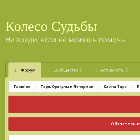
Колесо Судьбы
Не вреди, если не можешь помочь
Форум
Сообщество
Активность
Главная
Таро, Оракулы и Ленорман
Карты Таро
П
Обязательно