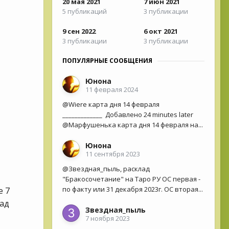
20 мая 2021
7 июн 2021
5 публикаций
3 публикации
9 сен 2022
6 окт 2021
3 публикации
3 публикации
ПОПУЛЯРНЫЕ СООБЩЕНИЯ
Юнона
11 февраля 2024
@Wiere карта дня 14 февраля
_____________ Добавлено 24 minutes later
@Марфушенька карта дня 14 февраля на...
Юнона
11 сентября 2023
@Звездная_пыль, расклад
"Бракосочетание" на Таро РУ ОС первая -
по факту или 31 декабря 2023г. ОС вторая...
е 7
лад
Звездная_пыль
7 ноября 2023