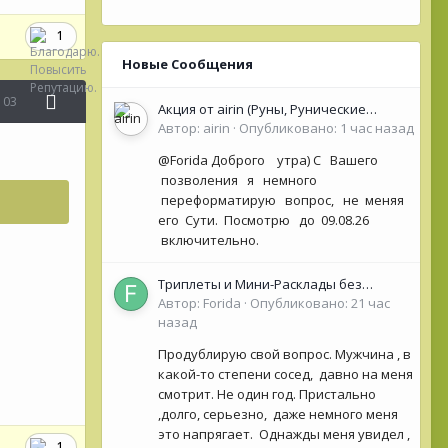
1
Новые Сообщения
103
Акция от airin (Руны, Рунические
Оракулы, колоды Таро- Рун)
Автор:
airin
·
Опубликовано:
1 час назад
@Forida Доброго утра) С Вашего
позволения я немного
переформатирую вопрос, не меняя
его Сути. Посмотрю до 09.08.26
включительно.
Триплеты и Мини-Расклады без
обязательной ОС для НОВИЧКОВ (<50
Автор:
Forida
·
Опубликовано:
21 час
сообщений)
назад
Продублирую свой вопрос. Мужчина , в
какой-то степени сосед, давно на меня
смотрит. Не один год. Пристально
,долго, серьезно, даже немного меня
это напрягает. Однажды меня увидел ,
1