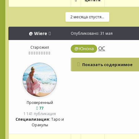
2 месяца спустя...
@
Wiere
Опубликовано:
31 мая
Старожил
ОС
@Юнона
Показать содержимое
Проверенный
77
1 141 публикация
Специализация:
Таро и
Оракулы