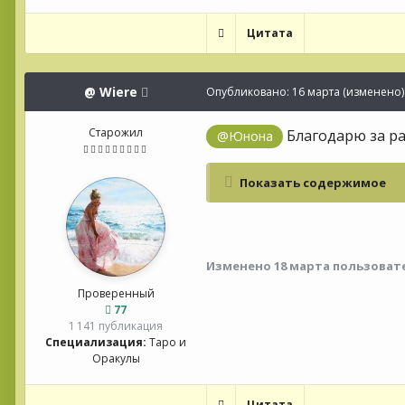
Цитата
@
Wiere
Опубликовано:
16 марта
(изменено)
Старожил
Благодарю за ра
@Юнона
Показать содержимое
Изменено
18 марта
пользовате
Проверенный
77
1 141 публикация
Специализация:
Таро и
Оракулы
Цитата