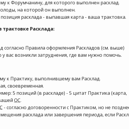
у к Форумчанину, для которого выполнен расклад.
Колоды, на которой он выполнен.
 позиция расклада - выпавшая карта - ваша трактовка.
в трактовке Расклада:
д согласно Правила оформления Раскладов (см. выше)
 у вас возникли затруднения, где вам нужно помочь.
:
у к Практику, выполнившему вам Расклад.
ная, своевременная.
ер: 5 позиций (в раскладе) - 5 цитат Практика (карта,
 вашей
ОС
.
С
- согласно договоренности с Практиком, но не поздне
азмещения расклада или завершения периода, если Раск