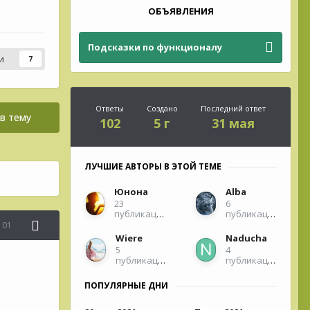
ОБЪЯВЛЕНИЯ
Подсказки по функционалу
и
7
Ответы
Создано
Последний ответ
в тему
102
5 г
31 мая
ЛУЧШИЕ АВТОРЫ В ЭТОЙ ТЕМЕ
Юнона
Alba
23
6
публикации
публикаций
101
Wiere
Naducha
5
4
публикаций
публикации
ПОПУЛЯРНЫЕ ДНИ