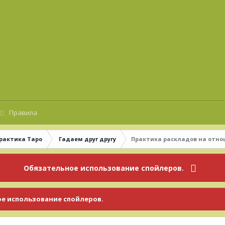
Правила
рактика Таро
Гадаем друг другу
Практика раскладов на отн
Обязательное использование спойлеров.
е использование спойлеров.