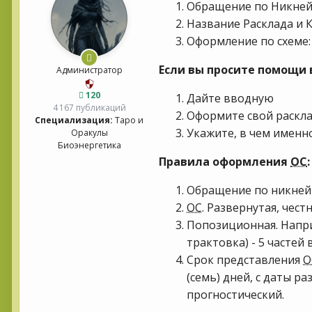
Обращение по Никнейм
Название Расклада и 
Оформление по схеме:
Если вы просите помощи 
Администратор
120
Дайте вводную
4 167 публикаций
Оформите свой раскла
Специализация:
Таро и
Укажите, в чем именно
Оракулы
Биоэнергетика
Правила оформления
ОС
Обращение по никнейм
ОС
. Развернутая, чест
Попозиционная. Наприм
трактовка) - 5 частей
Срок представления
О
(семь) дней, с даты р
прогностический.