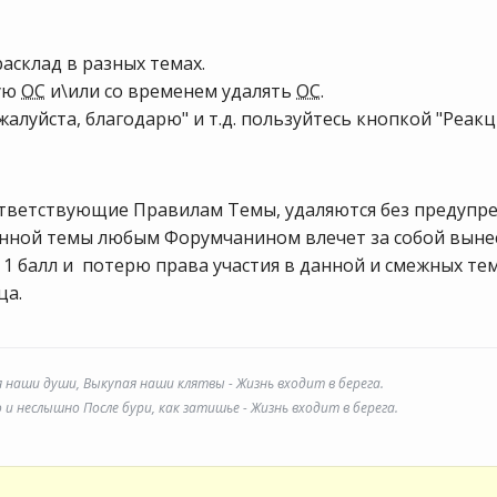
асклад в разных темах.
ную
ОС
и\или со временем удалять
ОС
.
ожалуйста, благодарю" и т.д. пользуйтесь кнопкой "Реакц
ответствующие Правилам Темы, удаляются без предупр
нной темы любым Форумчанином влечет за собой выне
1 балл и потерю права участия в данной и смежных те
ца.
я наши души, Выкупая наши клятвы - Жизнь входит в берега.
и неслышно После бури, как затишье - Жизнь входит в берега.