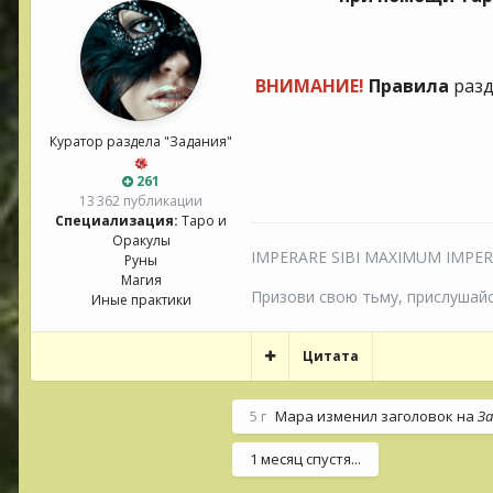
ВНИМАНИЕ!
Правила
разд
Куратор раздела "Задания"
261
13 362 публикации
Специализация:
Таро и
Оракулы
IMPERARE SIBI MAXIMUM IMPERIU
Руны
Магия
Призови свою тьму, прислушайся
Иные практики
Цитата
5 г
Мара
изменил заголовок на
За
1 месяц спустя...