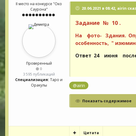
II место на конкурсе "Око
20.06.2021 в 08:42,
airin
ска
Саурона"
Задание № 10 .
На фото- Здания. О
особенность, " изюми
Ответ 24 июня после 
Проверенный
0
3 595 публикаций
Специализация:
Таро и
@airin
Оракулы
Показать содержимое
Цитата