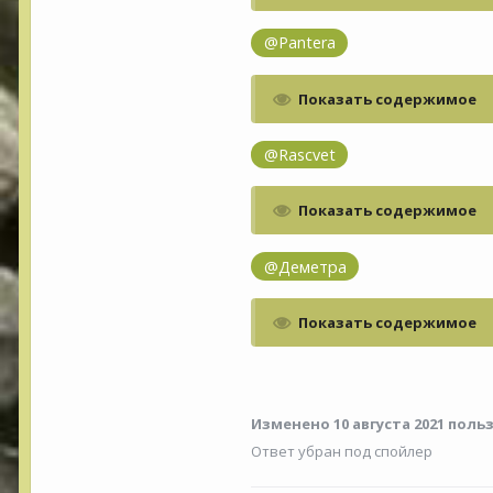
@Pantera
Показать содержимое
@Rascvet
Показать содержимое
@Деметра
Показать содержимое
Изменено
10 августа 2021
польз
Ответ убран под спойлер