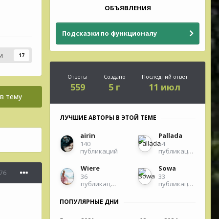
ОБЪЯВЛЕНИЯ
Подсказки по функционалу
и
17
Ответы
Создано
Последний ответ
559
5 г
11 июл
в тему
ЛУЧШИЕ АВТОРЫ В ЭТОЙ ТЕМЕ
airin
Pallada
140
54
публикаций
публикации
Wiere
Sowa
76
36
33
публикаций
публикации
ПОПУЛЯРНЫЕ ДНИ