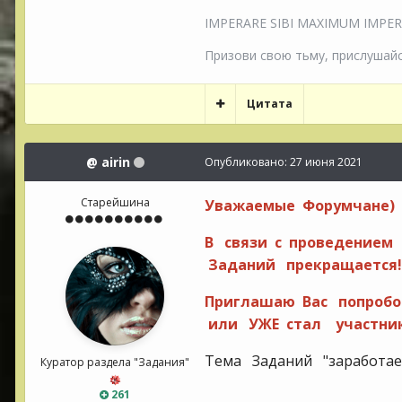
IMPERARE SIBI MAXIMUM IMPERIU
Призови свою тьму, прислушайся
Цитата
@
airin
Опубликовано:
27 июня 2021
Старейшина
Уважаемые Форумчане)
В связи с проведением
Заданий прекращается!
Приглашаю Вас попробо
или УЖЕ стал участник
Тема Заданий "заработа
Куратор раздела "Задания"
261