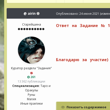
@
airin
Опубликовано:
24 июня 2021
(измен
Старейшина
Ответ на Задание № 10
Благодарю за участие
Куратор раздела "Задания"
261
13 362 публикации
Специализация:
Таро и
Оракулы
Руны
Магия
Иные практики
Показать содержимое