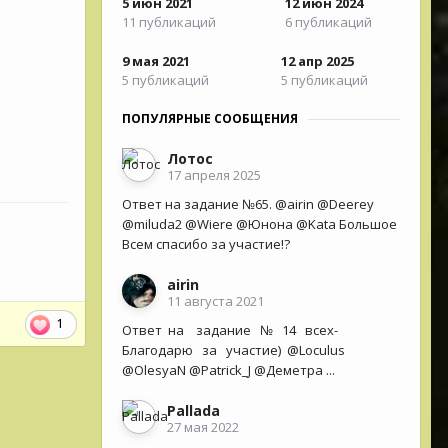
5 июн 2021
12 июн 2024
11 публикаций
6 публикаций
9 мая 2021
12 апр 2025
5 публикаций
5 публикаций
ПОПУЛЯРНЫЕ СООБЩЕНИЯ
Лотос
17 апреля 2025
Ответ на задание №65. @airin @Deerey
@miluda2 @Wiere @Юнона @Kata Большое
Всем спасибо за участие!?
airin
11 августа 2021
1
Ответ на задание № 14 всех-
Благодарю за участие) @Loculus
@OlesyaN @Patrick_J @Деметра ...
Pallada
27 мая 2022