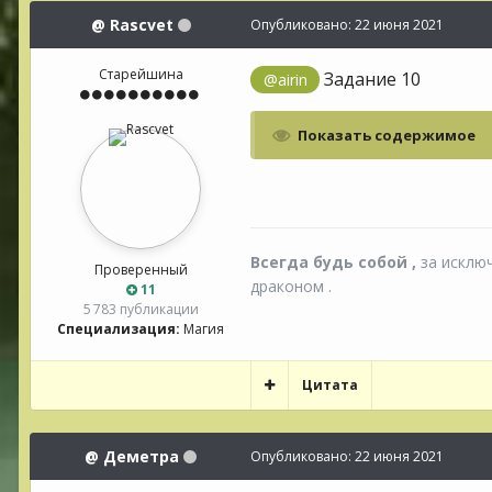
@
Rascvet
Опубликовано:
22 июня 2021
Старейшина
Задание 10
@airin
Показать содержимое
Всегда будь собой ,
за исклю
Проверенный
драконом .
11
5 783 публикации
Специализация:
Магия
Цитата
@
Деметра
Опубликовано:
22 июня 2021