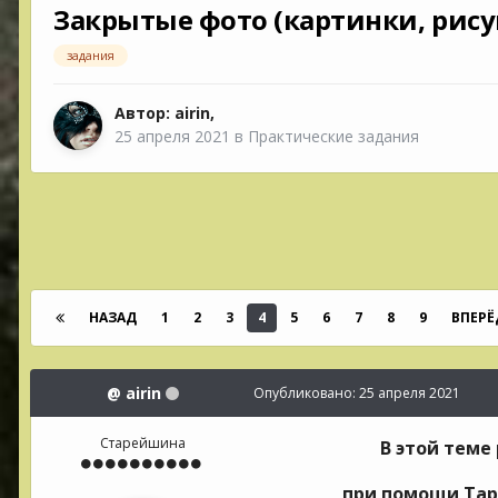
Закрытые фото (картинки, рисун
задания
Автор:
airin
,
25 апреля 2021
в
Практические задания
НАЗАД
1
2
3
4
5
6
7
8
9
ВПЕРЁ
@
airin
Опубликовано:
25 апреля 2021
Старейшина
В этой теме
при помощи Таро