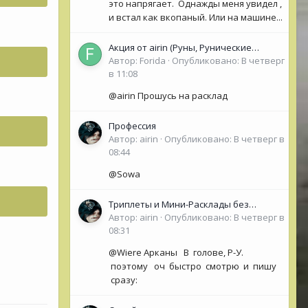
это напрягает. Однажды меня увидел ,
и встал как вкопаный. Или на машине...
Акция от airin (Руны, Рунические
Оракулы, колоды Таро- Рун)
Автор:
Forida
·
Опубликовано:
В четверг
в 11:08
@airin Прошусь на расклад
Профессия
Автор:
airin
·
Опубликовано:
В четверг в
08:44
@Sowa
Триплеты и Мини-Расклады без
обязательной ОС для НОВИЧКОВ (<50
Автор:
airin
·
Опубликовано:
В четверг в
сообщений)
08:31
@Wiere Арканы В голове, Р-У.
поэтому оч быстро смотрю и пишу
сразу: