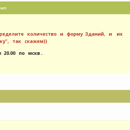
зал:
пределите количество и форму Зданий, и их
нку", так скажем))
20.00 по мскв .