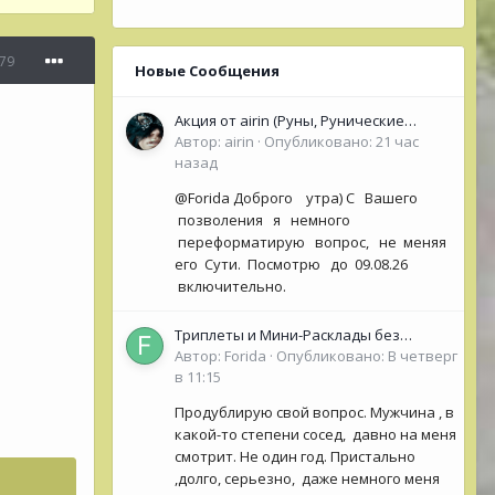
79
Новые Сообщения
Акция от airin (Руны, Рунические
Оракулы, колоды Таро- Рун)
Автор:
airin
·
Опубликовано:
21 час
назад
@Forida Доброго утра) С Вашего
позволения я немного
переформатирую вопрос, не меняя
его Сути. Посмотрю до 09.08.26
включительно.
Триплеты и Мини-Расклады без
обязательной ОС для НОВИЧКОВ (<50
Автор:
Forida
·
Опубликовано:
В четверг
сообщений)
в 11:15
Продублирую свой вопрос. Мужчина , в
какой-то степени сосед, давно на меня
смотрит. Не один год. Пристально
,долго, серьезно, даже немного меня