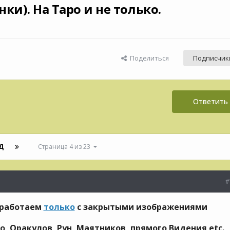
ки). На Таро и не только.
Поделиться
Подписчик
Ответить 
Д
Страница 4 из 23
#
 работаем
только
с закрытыми изображениями
, Оракулов, Рун, Маятников, прямого Видения etc.