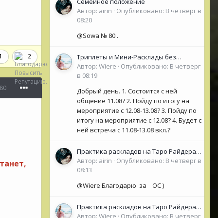
Семейное положение
Автор:
airin
·
Опубликовано:
В четверг в
08:20
@Sowa № 80 .
2
1
Триплеты и Мини-Расклады без
обязательной ОС для НОВИЧКОВ (<50
Автор:
Wiere
·
Опубликовано:
В четверг
сообщений)
в 08:19
80
Добрый день. 1. Состоится с ней
общение 11.08? 2. Пойду по итогу на
мероприятие с 12.08-13.08? 3. Пойду по
итогу на мероприятие с 12.08? 4. Будет с
ней встреча с 11.08-13.08 вкл.?
Практика раскладов на Таро Райдера
Уэйта
Автор:
airin
·
Опубликовано:
В четверг в
танет,
08:13
@Wiere Благодарю за ОС )
Практика раскладов на Таро Райдера
Уэйта
Автор:
Wiere
·
Опубликовано:
В четверг