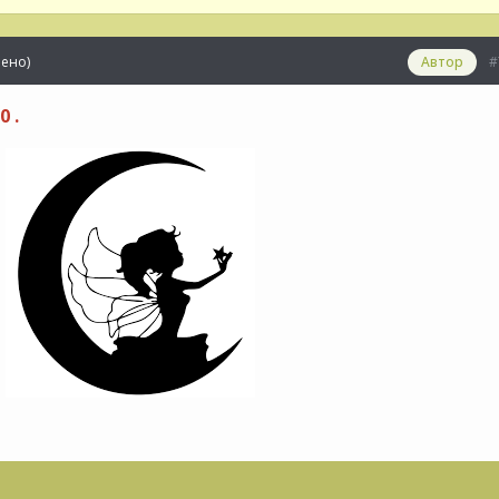
ено)
#
Автор
 .
)