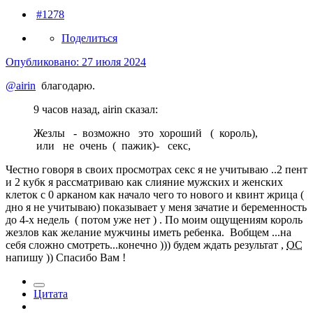
#1278
Поделиться
Опубликовано:
27 июля 2024
@airin
благодарю.
9 часов назад, airin сказал:
Жезлы - возможно это хороший ( король),
или не очень ( пажик)- секс,
Честно говоря в своих просмотрах секс я не учитываю ..2 пент
и 2 кубк я рассматриваю как слияние мужских и женских
клеток с 0 арканом как начало чего то нового и квинт жрица (
дно я не учитываю) показывает у меня зачатие и беременность
до 4-х недель ( потом уже нет ) . По моим ощущениям король
жезлов как желание мужчины иметь ребенка. Вобщем ...на
себя сложно смотреть...конечно ))) будем ждать результат ,
ОС
напишу )) Спасибо Вам !
Цитата