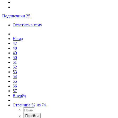
Подписчики
25
Ответить в тему
Назад
47
48
49
50
51
52
53
54
55
56
57
Вперёд
Страница 52 из 74