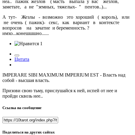
неа.. пажик жезлов ( масть выпала у вас жезлов,
заметьте, а не "земных, тяжелых- " пентов..)...
А тут- Жезлы - возможно это хороший ( король), или
не очень ( пажик)- секс, как вариант в контексте
вопросов на зачатие и беременность.
?
имхо...конешшшно......
1
Цитата
IMPERARE SIBI MAXIMUM IMPERIUM EST - Власть над
собой - высшая власть.
Призови свою тьму, прислушайся к ней, испей от нее и
пройди сквозь нее..
Ссылка на сообщение
Поделиться на других сайтах