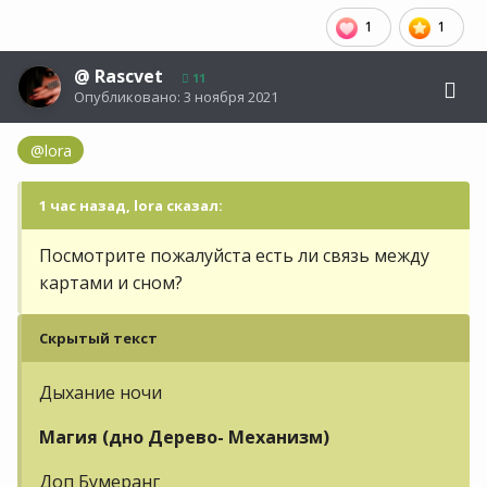
1
1
@
Rascvet
11
Опубликовано:
3 ноября 2021
@lora
1 час назад, lora сказал:
Посмотрите пожалуйста есть ли связь между
картами и сном?
Скрытый текст
Дыхание ночи
Магия (дно Дерево- Механизм)
Доп Бумеранг