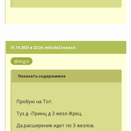
31.10.2021 в 22:24, miluda2 сказал:
@Angst
Показать содержимое
Пробую на Тот.
Туз д -Принц д 3 жезл-Жрец.
Да,расширение идет по 3 жезлов.