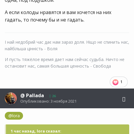
одна, под подушкой.
А если колоды нравятся и вам хочется на них
гадать, то почему бы и не гадать.
І най недобрий час дає нам зараз доля. Ніщо не спинить нас,
найбільша цінність - Воля
И пусть тяжёлое время дает нам сейчас судьба. Ничто не
остановит нас, самая большая ценность - Свобода
1
@
Pallada
26
Опубликовано:
3 ноября 2021
@lora
1 час назад, lora сказал: