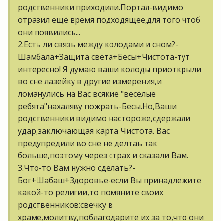
родственники приходили.Портал-видимо
отразил ещё время подходящее,для того чтоб
они появились...
2.Есть ли связь между колодами и сном?-
Шамбала+Защита света+Бесы+Чистота-тут
интересно! Я думаю ваши колоды приоткрыли
во сне лазейку в другие измерения,и
ломанулись на Вас всякие "весёлые
ребята"нахаляву пожрать-Бесы.Но,Ваши
родственники видимо настороже,сдержали
удар,заключающая карта Чистота. Вас
предупредили во сне не делтаь так
больше,поэтому через страх и сказали Вам.
3.Что-то Вам нужно сделать?-
Бог+Шабаш+Здоровье-если Вы принадлежите
какой-то религии,то помяните своих
родственников:свечку в
храме,молитву,поблагодарите их за то,что они