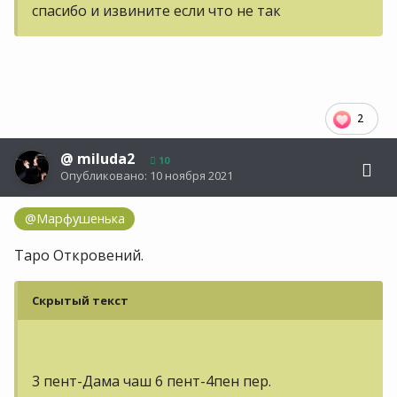
спасибо и извините если что не так
2
@
miluda2
10
Опубликовано:
10 ноября 2021
@Марфушенька
Таро Откровений.
Скрытый текст
3 пент-Дама чаш 6 пент-4пен пер.