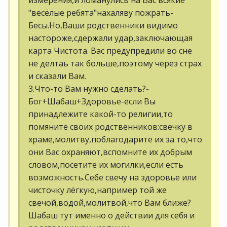
"весёлые ребята"нахаляву пожрать-
Бесы.Но,Ваши родственники видимо
настороже,сдержали удар,заключающая
карта Чистота. Вас предупредили во сне
не делтаь так больше,поэтому через страх
и сказали Вам.
3.Что-то Вам нужно сделать?-
Бог+Шабаш+Здоровье-если Вы
принадлежите какой-то религии,то
помяните своих родственников:свечку в
храме,молитву,поблагодарите их за то,что
они Вас охраняют,вспомните их добрым
словом,посетите их могилки,если есть
возможность.Себе свечу на здоровье или
чисточку лёгкую,например той же
свечой,водой,молитвой,что Вам ближе?
Шабаш тут именно о действии для себя и