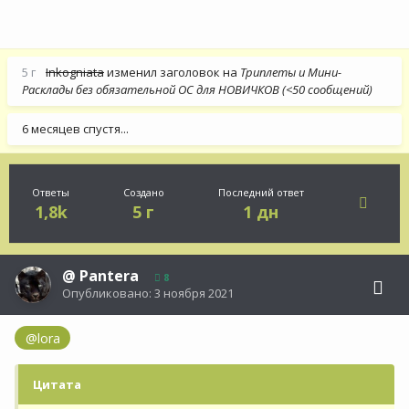
5 г
Inkogniata
изменил заголовок на
Триплеты и Мини-
Расклады без обязательной ОС для НОВИЧКОВ (<50 сообщений)
6 месяцев спустя...
Ответы
Создано
Последний ответ
1,8k
5 г
1 дн
@
Pantera
8
Опубликовано:
3 ноября 2021
@lora
Цитата