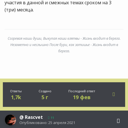
участия в данной и смежных темах сроком на 3
(три) месяца.
Согревая наши души, Выкупая наши клятвы - Жизнь входит в берега.
Незаметно и неслышно После бури, как затишье - Жизнь входит в
берега.
Ответы
Создано
Последний ответ
1,7k
5 г
19 фев
@
Rascvet
11
Опубликовано:
25 апреля 2021