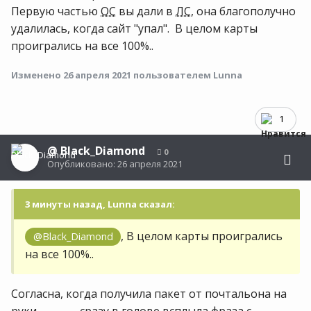
Первую частью
ОС
вы дали в
ЛС
, она благополучно
удалилась, когда сайт "упал". В целом карты
проигрались на все 100%..
Изменено
26 апреля 2021
пользователем Lunna
1
@
Black_Diamond
0
Опубликовано:
26 апреля 2021
3 минуты назад, Lunna сказал:
, В целом карты проигрались
@Black_Diamond
на все 100%..
Согласна, когда получила пакет от почтальона на
руки
, сразу в голове всплыла фраза с