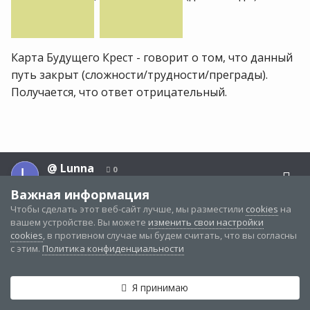
Карта Будущего Крест - говорит о том, что данный
путь закрыт (сложности/трудности/преграды).
Получается, что ответ отрицательный.
@
Lunna
0
Опубликовано:
26 апреля 2021
Важная информация
Чтобы сделать этот веб-сайт лучше, мы разместили
cookies
на
@Анжелика
вашем устройстве. Вы можете
изменить свои настройки
cookies
, в противном случае мы будем считать, что вы согласны
с этим.
Политика конфиденциальности
17 часов назад, Анжелика сказал:
Здравствуйте. Пожалуйста, посмотрите
Я принимаю
пригласит ли меня МЧ на день рождения 29.04 .
Категории и разделы
Непрочитанные
Войти
Регистрация
Больше