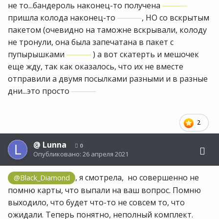
не то...бандероль наконец-то получена
пришла колода наконец-то
, НО со вскрытым
пакетом (очевидно на таможне вскрывали, колоду
не тронули, она была запечатана в пакет с
пупырышками
) а вот скатерть и мешочек
еще жду, так как оказалось, что их не вместе
отправили а двумя посылками разными и в разные
дни...это просто
2
@
Lunna
0
Опубликовано:
26 апреля 2021
, я смотрела, но совершенно не
@Black_Diamond
помню карты, что выпали на ваш вопрос. Помню
выходило, что будет что-то не совсем то, что
ожидали. Теперь понятно, неполный комплект.