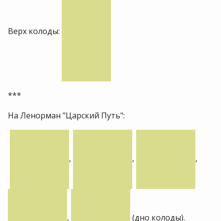
Верх колоды:
***
На Ленорман "Царский Путь":
,
,
,
,
(дно колоды).