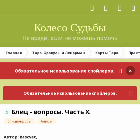
Колесо Судьбы
Не вреди, если не можешь помочь
Главная
Таро, Оракулы и Ленорман
Карты Таро
Практ
×
Обязательное использование спойлеров.
Обязательное использование спойлеров.
Блиц - вопросы. Часть Х.
блицвопросы
блицы
Автор:
Rascvet
,