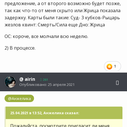
предложение, а от второго возможно будет позже,
так как что-то от меня скрыто или Жрица показала
задержку. Карты были такие: Суд- 3 кубков-Рыцарь
жезлов квинт: Смерть/Сила еще Дно: Жрица
ОС: короче, все молчали всю неделю.
2) В процессе.
1
@
airin
261
Опубликовано:
25 апреля 2021
@Анжелика
25.04.2021 в 13:52, Анжелика сказал:
Пожалуйста, посмотрите пригласит ли меня