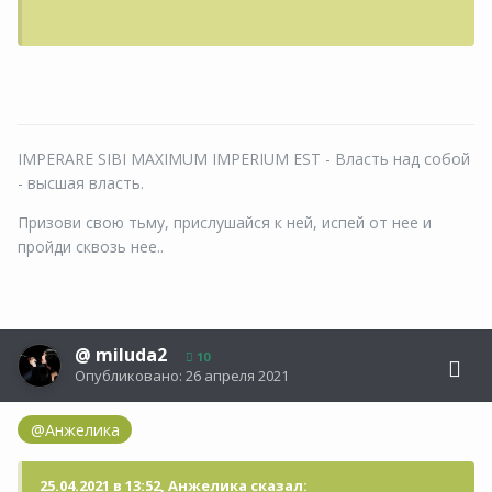
IMPERARE SIBI MAXIMUM IMPERIUM EST - Власть над собой
- высшая власть.
Призови свою тьму, прислушайся к ней, испей от нее и
пройди сквозь нее..
@
miluda2
10
Опубликовано:
26 апреля 2021
@Анжелика
25.04.2021 в 13:52, Анжелика сказал: