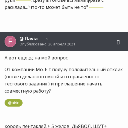
расклада..."что-то может быть не то"
@
flavia
0
Опубликовано:
26 апреля 2021
А вот еще
ос
на мой вопрос:
От компании Mo. E-t получу положительный отклик
(после сделанного мной и отправленного
тестового задания ) и приглашение начать
совместную работу?
@airin
король пентаклей,+ 5 желов, ДЬЯВОЛ, ШУТ+