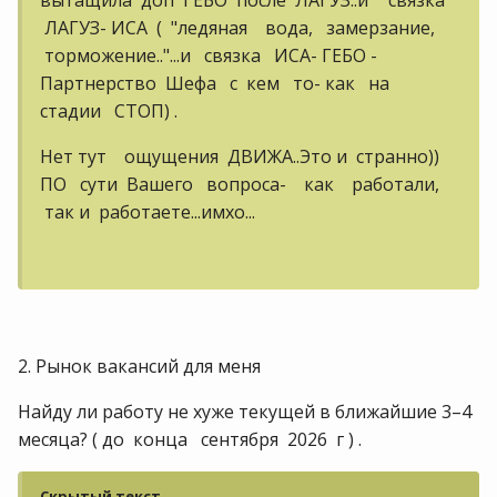
вытащила доп ГЕБО после ЛАГУЗ..и "связка"
ЛАГУЗ- ИСА ( "ледяная вода, замерзание,
торможение.."...и связка ИСА- ГЕБО -
Партнерство Шефа с кем то- как на
стадии СТОП) .
Нет тут ощущения ДВИЖА..Это и странно))
ПО сути Вашего вопроса- как работали,
так и работаете...имхо...
2. Рынок вакансий для меня
Найду ли работу не хуже текущей в ближайшие 3–4
месяца? ( до конца сентября 2026 г ) .
Скрытый текст