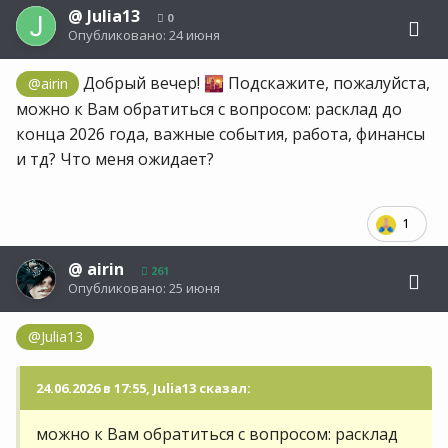
@
Julia13
0
Опубликовано:
24 июня
Добрый вечер!
Подскажите, пожалуйста,
@airin
🌇
можно к Вам обратиться с вопросом: расклад до
конца 2026 года, важные события, работа, финансы
и тд? Что меня ожидает?
1
@
airin
261
Опубликовано:
25 июня
@Julia13
24.06.2026 в 17:55, Julia13 сказал:
можно к Вам обратиться с вопросом: расклад