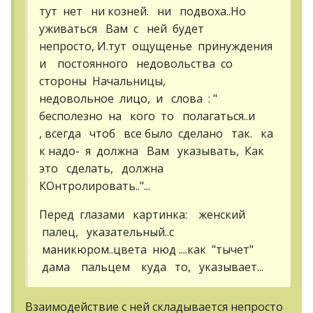
тут нет ни козней. ни подвоха..Но
уживаться Вам с ней будет
непросто, И.тут ощущенье принуждения
и постоянного недовольства со
стороны Начальницы,
недовольное лицо, и слова : "
бесполезно на кого то полагаться..и
, всегда чтоб все было сделано так. ка
к надо- я должна Вам указывать, Как
это сделать, должна
КОнтролировать.."...
Перед глазами картинка: женский
палец, указательный..с
маникюром..цвета нюд ....как "тычет"
дама пальцем куда то, указывает...
Взаимодействие с ней складывается непросто