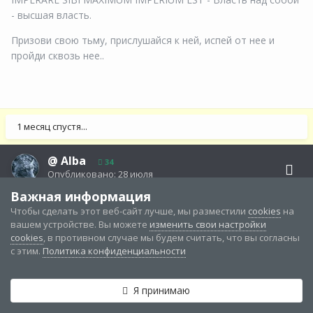
- высшая власть.
Призови свою тьму, прислушайся к ней, испей от нее и
пройди сквозь нее..
1 месяц спустя...
@
Alba
34
Опубликовано:
28 июля
Важная информация
здравствуйте
@airin
🍀
Чтобы сделать этот веб-сайт лучше, мы разместили
cookies
на
вашем устройстве. Вы можете
изменить свои настройки
Могу попроситься в Вашу акцию на такой расклад?
cookies
, в противном случае мы будем считать, что вы согласны
с этим.
Политика конфиденциальности
Скрытый текст
Я принимаю
Категории и разделы
Непрочитанные
Войти
Регистрация
Больше
ОСЕННЕЕ НАСТРОЕНИЕ