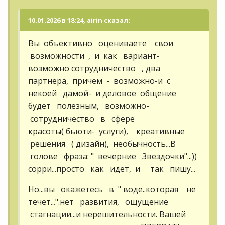
10.01.2026 в 18:24, airin сказал:
Вы объективно оцениваете свои
возможности , и как вариант-
возможно сотрудничество , два
партнера, причем - возможно-и с
некоей дамой- и деловое общение
будет полезным, возможно-
сотрудничество в сфере
красоты( бьюти- услуги), креативные
решения ( дизайн), необычность...В
голове фраза: " вечерние Звездочки"...))
сорри...просто как идет, и так пишу...
Но...вы окажетесь в " воде..которая не
течет...".нет развития, ощущение
стагнации...и нерешительности. Вашей