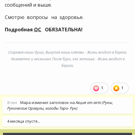
сообщений и выше.
Смотрю вопросы на здоровье.
Подробная
ОС
ОБЯЗАТЕЛЬНА!
Согревая наши души, Выкупая наши клятвы - Жизнь входит в берега.
Незаметно и неслышно После бури, как затишье - Жизнь входит в
берега.
1
1
8 сен
Мара
изменил заголовок на
Акция от airin (Руны,
Рунические Оракулы, колоды Таро- Рун)
4 месяца спустя...