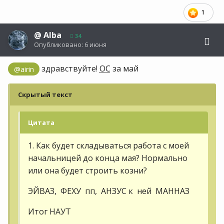
1
@
Alba
34
Опубликовано:
6 июня
здравствуйте!
ОС
за май
@airin
Скрытый текст
Цитата
1. Как будет складываться работа с моей
начальницей до конца мая? Нормально
или она будет строить козни?
ЭЙВАЗ, ФЕХУ пп, АНЗУС к ней МАННАЗ
Итог НАУТ