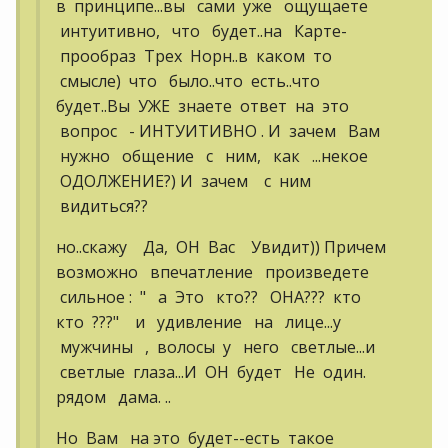
в принципе...вы сами уже ощущаете
интуитивно, что будет..на Карте-
прообраз Трех Норн..в каком то
смысле) что было..что есть..что
будет..Вы УЖЕ знаете ответ на это
вопрос - ИНТУИТИВНО . И зачем Вам
нужно общение с ним, как ...некое
ОДОЛЖЕНИЕ?) И зачем с ним
видиться??
но..скажу Да, ОН Вас Увидит)) Причем
возможно впечатление произведете
сильное : " а Это кто?? ОНА??? кто
кто ???" и удивление на лице...у
мужчины , волосы у него светлые...и
светлые глаза...И ОН будет Не один.
рядом дама. ..
Но Вам на это будет--есть такое