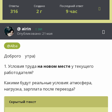
Ответы
Создано
Последний ответ
316
2 г
9 час
@
airin
261
Опубликовано:
21 мая
@Alba
Доброго утра)
1. Условия труда
на новом месте
у текущего
работодателя?
Какими будут реальные условия: атмосфера,
нагрузка, зарплата после переезда?
Скрытый текст