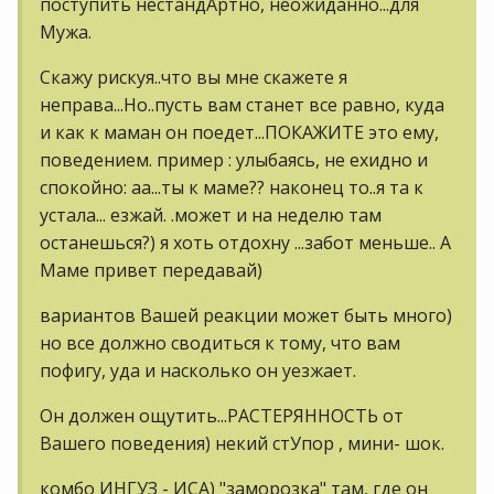
поступить нестандАртно, неожиданно...для
Мужа.
Скажу рискуя..что вы мне скажете я
неправа...Но..пусть вам станет все равно, куда
и как к маман он поедет...ПОКАЖИТЕ это ему,
поведением. пример : улыбаясь, не ехидно и
спокойно: аа...ты к маме?? наконец то..я та к
устала... езжай. .может и на неделю там
останешься?) я хоть отдохну ...забот меньше.. А
Маме привет передавай)
вариантов Вашей реакции может быть много)
но все должно сводиться к тому, что вам
пофигу, уда и насколько он уезжает.
Он должен ощутить...РАСТЕРЯННОСТЬ от
Вашего поведения) некий стУпор , мини- шок.
комбо ИНГУЗ - ИСА) "заморозка" там, где он