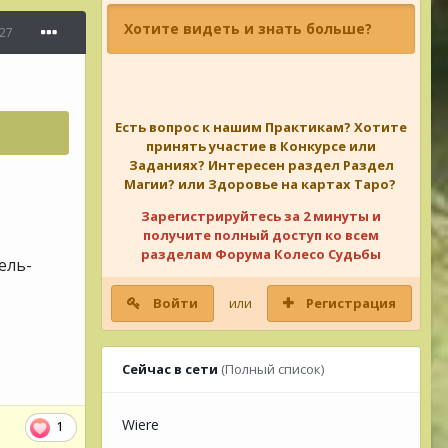
Хотите видеть и знать больше?
27
Есть вопрос к нашим Практикам? Хотите
принять участие в Конкурсе или
Заданиях? Интересен раздел Раздел
Магии? или Здоровье на картах Таро?
Зарегистрируйтесь за 2 минуты и
получите полный доступ ко всем
разделам Форума Колесо Судьбы
ель-
Войти
или
Регистрация
Сейчас в сети
(Полный список)
Wiere
1