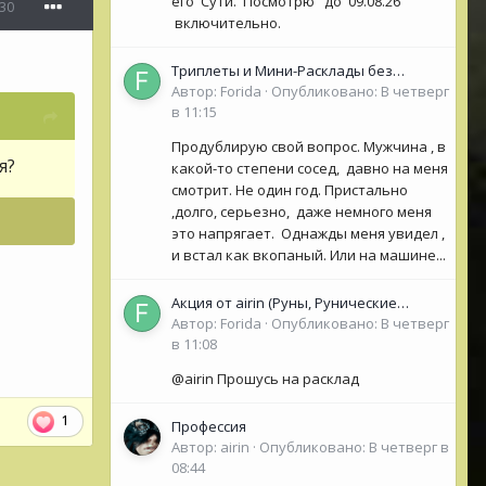
его Сути. Посмотрю до 09.08.26
30
включительно.
Триплеты и Мини-Расклады без
обязательной ОС для НОВИЧКОВ (<50
Автор:
Forida
·
Опубликовано:
В четверг
сообщений)
в 11:15
Продублирую свой вопрос. Мужчина , в
я?
какой-то степени сосед, давно на меня
смотрит. Не один год. Пристально
,долго, серьезно, даже немного меня
это напрягает. Однажды меня увидел ,
и встал как вкопаный. Или на машине...
Акция от airin (Руны, Рунические
Оракулы, колоды Таро- Рун)
Автор:
Forida
·
Опубликовано:
В четверг
в 11:08
@airin Прошусь на расклад
1
Профессия
Автор:
airin
·
Опубликовано:
В четверг в
08:44