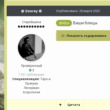
@
Deerey
Опубликовано:
26 марта 2022
Старейшина
Ваши блицы
@Alba
Показать содержимое
Проверенный
2
1 551 публикация
Специализация:
Таро и
Оракулы
Ленорман
Астрология
Цитата