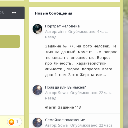
28
Новые Сообщения
Портрет Человека
Автор:
airin
·
Опубликовано:
4 часа
назад
Задание № 77 . на фото человек. Не
жив на данный момент . А вопрос
не связан с внешностью . Вопрос
про Личность , характеристики
личности , скорее . вопросов всего
два: 1. пол . 2. это Жертва или ...
Правда или Вымысел?
Автор:
Sowa
·
Опубликовано:
22 часа
назад
@airin Задание 113
Семейное положение
1
Автор:
Sowa
·
Опубликовано:
22 часа