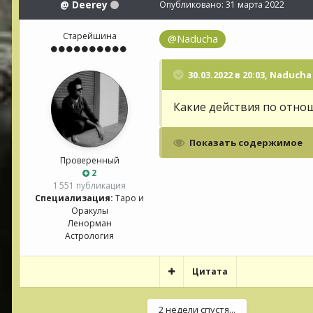
@
Deerey
Опубликовано:
31 марта 2022
Старейшина
@Naducha
30.03.2022 в 20:03,
Naducha
Какие действия по отно
Показать содержимое
Проверенный
2
1 551 публикация
Специализация:
Таро и
Оракулы
Ленорман
Астрология
Цитата
2 недели спустя...