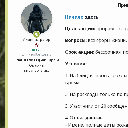
При
Начало
здесь
Цель акции:
проработка р
Вопросы:
все сферы жизни, 
Администратор
120
Срок акции:
бессрочная, п
4 167 публикаций
Специализация:
Таро и
Условия:
Оракулы
Биоэнергетика
1. На блиц-вопросы сроком 
время.
2. На расклады только по 
3.
Участники от 20 сообщен
4. От вас данные:
- Имена, полные даты рожд