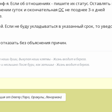
нф-я. Если об отношениях - пишите их статус. Оставлять 
чении суток и окончательная
ОС
не позднее 3-х дней
е.
ей. Если не буду укладываться в указанный срок, то уве
 отказать без объяснения причин.
я наши души, Выкупая наши клятвы - Жизнь входит в берега.
и неслышно После бури, как затишье - Жизнь входит в берега.
ция от Deerey (Таро, Оракулы, Ленорман)