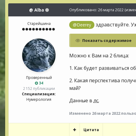
@
Alba
Опубликовано:
26 марта 2022
(изме
Старейшина
здравствуйте. У
@Deerey
Показать содержимое
Можно к Вам на 2 блица:
1. Как будет развиваться 
Проверенный
2. Какая перспектива получ
34
май?
2 152 публикации
Специализация:
Нумерология
Данные в
лс
.
Изменено
26 марта 2022
пользо
Цитата