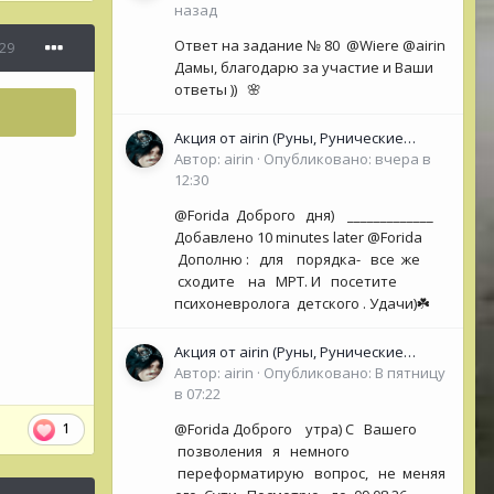
назад
Ответ на задание № 80 @Wiere @airin
29
Дамы, благодарю за участие и Ваши
ответы )) 🌸
Акция от airin (Руны, Рунические
Оракулы, колоды Таро- Рун)
Автор:
airin
·
Опубликовано:
вчера в
12:30
@Forida Доброго дня) _____________
Добавлено 10 minutes later @Forida
Дополню : для порядка- все же
сходите на МРТ. И посетите
психоневролога детского . Удачи)☘️
Акция от airin (Руны, Рунические
Оракулы, колоды Таро- Рун)
Автор:
airin
·
Опубликовано:
В пятницу
в 07:22
1
@Forida Доброго утра) С Вашего
позволения я немного
переформатирую вопрос, не меняя