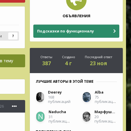
ОБЪЯВЛЕНИЯ
Подсказки по функционалу
и
7
Ответы
Создано
Последний ответ
в тему
387
4 г
23 ноя
ЛУЧШИЕ АВТОРЫ В ЭТОЙ ТЕМЕ
Deerey
Alba
168
75
публикаций
публикаций
26
Naducha
Марфушенька
31
20
публикация
публикаций