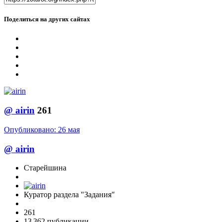
Поделиться на других сайтах
@
airin
261
Опубликовано:
26 мая
@
airin
Старейшина
Куратор раздела "Задания"
261
13 362 публикации