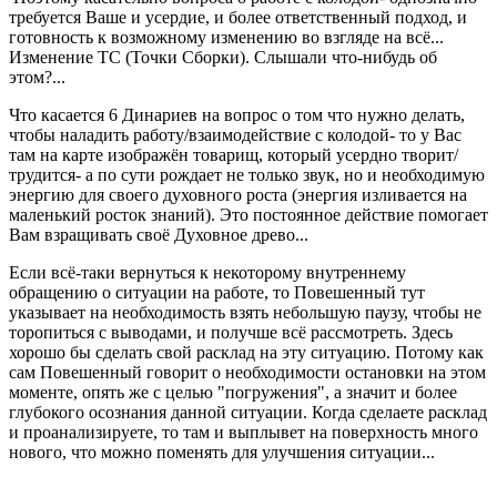
требуется Ваше и усердие, и более ответственный подход, и
готовность к возможному изменению во взгляде на всё...
Изменение ТС (Точки Сборки). Слышали что-нибудь об
этом?...
Что касается 6 Динариев на вопрос о том что нужно делать,
чтобы наладить работу/взаимодействие с колодой- то у Вас
там на карте изображён товарищ, который усердно творит/
трудится- а по сути рождает не только звук, но и необходимую
энергию для своего духовного роста (энергия изливается на
маленький росток знаний). Это постоянное действие помогает
Вам взращивать своё Духовное древо...
Если всё-таки вернуться к некоторому внутреннему
обращению о ситуации на работе, то Повешенный тут
указывает на необходимость взять небольшую паузу, чтобы не
торопиться с выводами, и получше всё рассмотреть. Здесь
хорошо бы сделать свой расклад на эту ситуацию. Потому как
сам Повешенный говорит о необходимости остановки на этом
моменте, опять же с целью "погружения", а значит и более
глубокого осознания данной ситуации. Когда сделаете расклад
и проанализируете, то там и выплывет на поверхность много
нового, что можно поменять для улучшения ситуации...