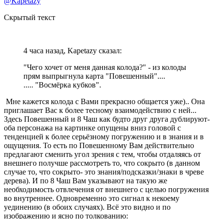
@Kapetazy
Скрытый текст
4 часа назад, Kapetazy сказал:
"Чего хочет от меня данная колода?" - из колоды
прям выпрыгнула карта "Повешенный"....
..... "Восмёрка кубков".
Мне кажется колода с Вами прекрасно общается уже).. Она
приглашает Вас к более тесному взаимодействию с ней...
Здесь Повешенный и 8 Чаш как будто друг друга дублируют-
оба персонажа на картинке опущены вниз головой с
тенденцией к более серьёзному погружению и в знания и в
ощущения. То есть по Повешенному Вам действительно
предлагают сменить угол зрения с тем, чтобы отдаляясь от
внешнего получше рассмотреть то, что сокрыто (в данном
случае то, что сокрыто- это знания/подсказки/знаки в чреве
дерева). И по 8 Чаш Вам указывают на такую же
необходимость отвлечения от внешнего с целью погружения
во внутреннее. Одновременно это сигнал к некоему
уединению (в обоих случаях). Всё это видно и по
изображению и ясно по толкованию: