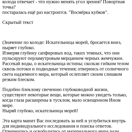
колода отвечает - что нужно менять угол зрения? Повортная
точка?
постаралась ещё раз настроится. "Восмёрка кубков".
Скрытый текст
(Значение по колоде: Искательница морей, бросается вниз,
ныряет глубоко.
Измеряя глубину сапфировых вод, таких темных, что они
пульсируют перламутровым мерцанием черных жемчужин.
Рассекай воды, о искательница истины; скользи гибким телом
сквозь потоки и подводные течения; отвернись от солнечного
света надземного мира, который ослепляет своим слишком
резким блеском.
Подобно блеклому свечению глубоководной жизни,
существуют некоторые вещи, которые можно увидеть только,
когда глаза расширены в тусклом, мало освещенном Ином
мире.
Ныряй глубоко, искательница морей!
Эта карта манит Вас последовать за ней и углубиться внутрь
для индивидуального исследования и поиска ответов.
Отвернитесь и освободитесь от материального мира ради