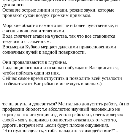
духовного.
Оставьте острые линии и грани, резкие звуки, которые
пронзают сухой воздух громким призывом.
Морские объятия намного мягче и более чувственные, и
связаны волнами и течениями.
Вода смягчает атаки на чувства, так что все становится
текучим и сглаженным.
Восьмерка Кубков мерцает далекими прикосновениями
солнечных лучей к водной поверхности.
Они проваливаются в глубины.
Падающие огоньки и искорки побуждают Вас двигаться,
чтобы поймать один из них.
Сейчас самое время отпустить и позволить всей усталости
разбежаться от Вас рябью и исчезнуть в волнах.)
т.е нырнуть..и довериться? Ментально допустить работу. (я по
профессии биолог; т.е абсолютно научный человек..но не
отрицаю что интуиция итд есть и работают, очень доверяю
своей - могу например полностью отказаться от чего то,
дороги, встречи итд...если будут плохие ощущения).
"Что нужно сделать, чтобы наладить взаимодействие?" -