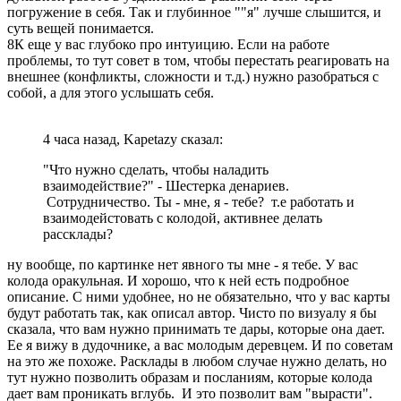
погружение в себя. Так и глубинное ""я" лучше слышится, и
суть вещей понимается.
8К еще у вас глубоко про интуицию. Если на работе
проблемы, то тут совет в том, чтобы перестать реагировать на
внешнее (конфликты, сложности и т.д.) нужно разобраться с
собой, а для этого услышать себя.
4 часа назад, Kapetazy сказал:
"Что нужно сделать, чтобы наладить
взаимодействие?" - Шестерка денариев.
Сотрудничество. Ты - мне, я - тебе? т.е работать и
взаимодейстовать с колодой, активнее делать
рассклады?
ну вообще, по картинке нет явного ты мне - я тебе. У вас
колода оракульная. И хорошо, что к ней есть подробное
описание. С ними удобнее, но не обязательно, что у вас карты
будут работать так, как описал автор. Чисто по визуалу я бы
сказала, что вам нужно принимать те дары, которые она дает.
Ее я вижу в дудочнике, а вас молодым деревцем. И по советам
на это же похоже. Расклады в любом случае нужно делать, но
тут нужно позволить образам и посланиям, которые колода
дает вам проникать вглубь. И это позволит вам "вырасти".