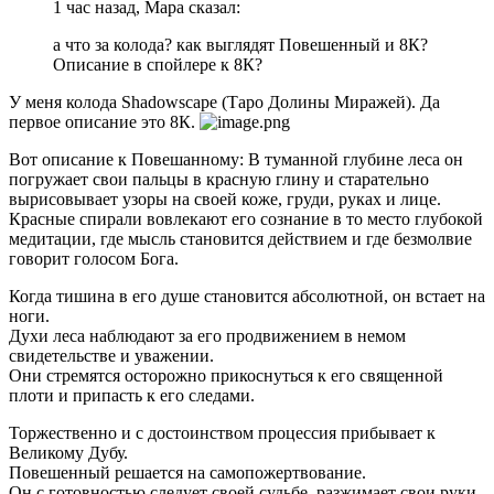
1 час назад, Мара сказал:
а что за колода? как выглядят Повешенный и 8К?
Описание в спойлере к 8К?
У меня колода Shadowscape (Таро Долины Миражей). Да
первое описание это 8К.
Вот описание к Повешанному: В туманной глубине леса он
погружает свои пальцы в красную глину и старательно
вырисовывает узоры на своей коже, груди, руках и лице.
Красные спирали вовлекают его сознание в то место глубокой
медитации, где мысль становится действием и где безмолвие
говорит голосом Бога.
Когда тишина в его душе становится абсолютной, он встает на
ноги.
Духи леса наблюдают за его продвижением в немом
свидетельстве и уважении.
Они стремятся осторожно прикоснуться к его священной
плоти и припасть к его следами.
Торжественно и с достоинством процессия прибывает к
Великому Дубу.
Повешенный решается на самопожертвование.
Он с готовностью следует своей судьбе, разжимает свои руки,