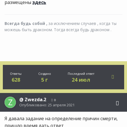
размещены
здесь
Всегда будь собой ,
за исключением случаев , когда ты
можешь быть драконом. Тогда всегда будь драконом .
Ответы
Создано
Последний ответ
628
5 г
24 июл
@
Zwezda.2
0
Опубликовано:
25 апреля 2021
Я давала задание на определение причин смерти,
пришло время дать ответ