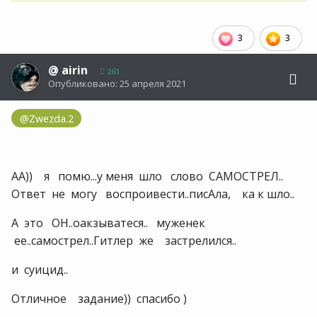
3
3
@
airin
261
Опубликовано:
25 апреля 2021
@Zwezda.2
AA)) я помю...у меня шло слово САМОСТРЕЛ..
Ответ не могу воспроивести..писАла, ка к шло..
А это ОН..оакзыватеся.. муженек
ее..самострел..Гитлер же застрелился..
и суицид..
Отличное задание)) спасибо )