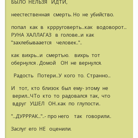
БЫЛО НЕЛЬЗЯ ИДТИ,
неестественная смерть. Но не убийство.
попал как в кррруговерть...как водоворот...
РУНА ХАЛЛАГАЗ в голове...и как
"захлебываается человек.."..
как вихрь...и смертъю. вихрь тот
обернулся . Домой ОН не вернулся.
Радость Потери...У кого то. Странно...
И тот, кто близок был ему- этому не
верил...ЧТо кто то радовался так, что
вдруг УШЕЛ ОН..как по глупости..
"...ДУРРРАК..."..- про него так говорили..
Заслуг его НЕ оценили.