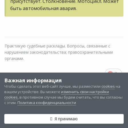
присутствует. Столкновение. Мотоцикл. Может
быть автомобильная авария.
Практикую судебные расклады. Вопросы, связанные с
нарушением законодательства; правоохранительными
органами.
1
Важная информация
@
Empress
Чтобы сделать этот веб-сайт лучше, мы разместили
cookies
на
0
вашем устройстве. Вы можете
изменить свои настройки
Опубликовано:
27 апреля 2021
cookies
, в противном случае мы будем считать, что вы согласны
с этим.
Политика конфиденциальности
,
@Лотос
Я принимаю
Скрытый текст
Категории и разделы
Непрочитанные
Войти
Регистрация
Больше