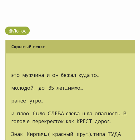
@Лотос
Скрытый текст
это мужчина и он бежал куда то..
молодой, до 35 лет...имхо...
ранее утро..
и плоо было СЛЕВА..слева шла опасность...В
голов е перекресток..как КРЕСТ дорог..
Знак Кирпич.. ( красный круг..). типа ТУДА