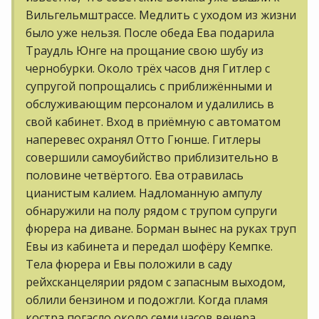
Вильгельмштрассе. Медлить с уходом из жизни
было уже нельзя. После обеда Ева подарила
Траудль Юнге на прощание свою шубу из
чернобурки. Около трёх часов дня Гитлер с
супругой попрощались с приближёнными и
обслуживающим персоналом и удалились в
свой кабинет. Вход в приёмную с автоматом
наперевес охранял Отто Гюнше. Гитлеры
совершили самоубийство приблизительно в
половине четвёртого. Ева отравилась
цианистым калием. Надломанную ампулу
обнаружили на полу рядом с трупом супруги
фюрера на диване. Борман вынес на руках труп
Евы из кабинета и передал шофёру Кемпке.
Тела фюрера и Евы положили в саду
рейхсканцелярии рядом с запасным выходом,
облили бензином и подожгли. Когда пламя
костра погасло около семи часов вечера,