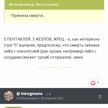
20 часов назад, Лотос сказал:
- Причина смерти..
5 ПЕНТАКЛЕЙ, 5 ЖЕЗЛОВ, ЖРЕЦ - о, как интересно
(три "5" выпали), предположу, что смерть связана
либо с онкологией (рак крови, например) либо с
сосудами (может тромб оторвался).. имхо
1
@
Inkogniata
0
Опубликовано:
26 апреля 2021