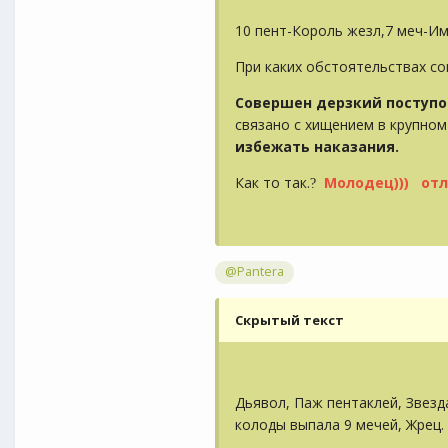
10 пент-Король жезл,7 меч-И
При каких обстоятельствах со
Совершен дерзкий поступо
связано с хищением в крупно
избежать наказания.
Как то так.
Молодец))) отл
?
@Pantera
Скрытый текст
Дьявол, Паж пентаклей, Звезда
колоды выпала 9 мечей, Жрец.