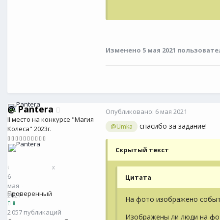
Изменено
5 мая 2021
пользовате
@
Pantera
Опубликовано:
6 мая 2021
II место на конкурсе "Магия
спасибо за задание!
@Umka
Колеса" 2023г.
Скрытый текст
@
Pantera
8
Опубликовано:
6
Цитата
мая
Проверенный
2021
На фото изображено событ
8
2 057 публикаций
Изображены ли люди на фо