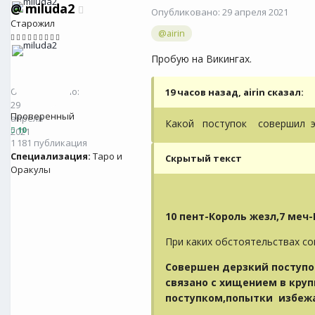
@
miluda2
Опубликовано:
29 апреля 2021
Старожил
@airin
Пробую на Викингах.
@
miluda2
10
Опубликовано:
19 часов назад, airin сказал:
29
Проверенный
апреля
Какой поступок совершил э
10
2021
1 181 публикация
Специализация:
Таро и
Скрытый текст
Оракулы
10 пент-Король жезл,7 меч
При каких обстоятельствах со
Совершен дерзкий поступо
связано с хищением в кру
поступком,попытки избежа