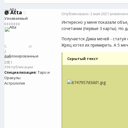
@
Atta
Опубликовано:
2 мая 2021
(изменено
Узнаваемый
Интересно у меня показали объед
сочетании (первые 3 карты). Но 
@
Atta
Получается Дама мечей - статуя 
0
Жрец хотел их примирить. А 5 меч
Опубликовано:
2
Заблокированные
мая
Скрытый текст
0
2021
394 публикации
Специализация:
Таро и
Оракулы
Астрология