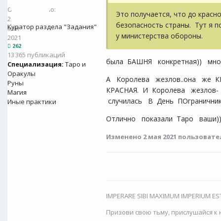
Опубликовано:
Это получается, что до красн
2
безопасность страны. Тут я п
Куратор раздела "Задания"
мая
у министерства обороны.
2021
262
13 365 публикаций
была БАШНЯ конкретная)) мног
Специализация:
Таро и
Оракулы
А Королева жезлов..она же К
Руны
КРАСНАЯ. И Королева жезлов
Магия
случилась В День ПОграничник
Иные практики
Отлично показали Таро ваши)
Изменено
2 мая 2021
пользовател
IMPERARE SIBI MAXIMUM IMPERIUM EST
Призови свою тьму, прислушайся к н