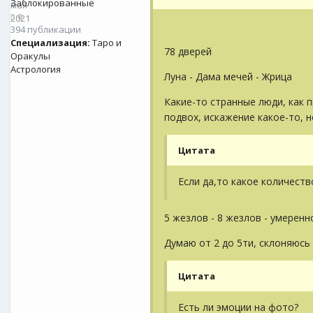
Заблокированные
мая
0
2021
394 публикации
Специализация:
Таро и
78 дверей
Оракулы
Астрология
Луна - Дама мечей - Жрица
Какие-то странные люди, как п
подвох, искажение какое-то, 
Цитата
Если да,то какое количеств
5 жезлов - 8 жезлов - умеренн
Думаю от 2 до 5ти, склоняюсь 
Цитата
Есть ли эмоции на фото?