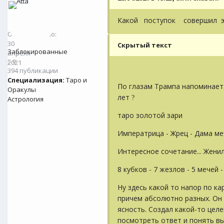
Какой поступок совершил э
@
Atta
0
Опубликовано:
30
Скрытый текст
Заблокированные
апреля
0
2021
394 публикации
Специализация:
Таро и
По глазам Трампа напоминает. 
Оракулы
лет
?
Астрология
таро золотой зари
Императрица - Жрец - Дама м
Интересное сочетание... Женил
8 кубков - 7 жезлов - 5 мечей 
Ну здесь какой то напор по ка
причем абсолютно разных. Он 
ясность. Создал какой-то цел
посмотреть ответ и понять в