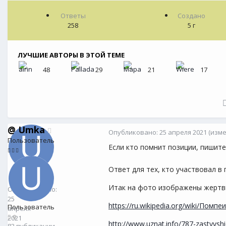
Ответы
Создано
258
5 г
ЛУЧШИЕ АВТОРЫ В ЭТОЙ ТЕМЕ
48
29
21
17
@
Umka
Опубликовано:
25 апреля 2021
(изм
Пользователь
Если кто помнит позиции, пишит
Ответ для тех, кто участвовал в
@
Umka
0
Итак на фото изображены жертв
Опубликовано:
25
https://ru.wikipedia.org/wiki/Пом
Пользователь
апреля
0
2021
http://www.uznat.info/787-zastyvs