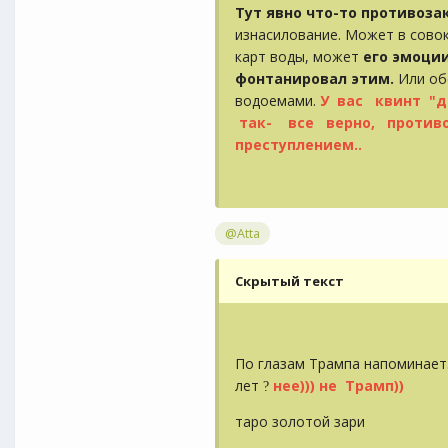
Тут явно что-то противоза
изнасилование. Может в сово
карт воды, может
его эмоции
фонтанировал этим.
Или обс
водоемами.
У вас квинт "
так- все верно, противо
преступлением..
@Atta
Скрытый текст
По глазам Трампа напоминает. 
лет
нее))) не Трамп))
?
таро золотой зари