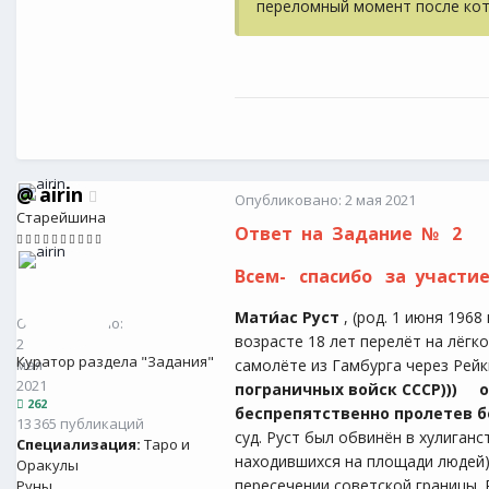
переломный момент после кот
@
airin
Опубликовано:
2 мая 2021
Старейшина
Ответ на Задание № 2
Всем- спасибо за участие
@
airin
262
Мати́ас Руст
, (род. 1 июня 196
Опубликовано:
возрасте 18 лет перелёт на лёг
2
Куратор раздела "Задания"
самолёте из Гамбурга через Рейк
мая
2021
пограничных войск СССР))) 
262
беспрепятственно пролетев б
13 365 публикаций
суд. Руст был обвинён в хулиганс
Специализация:
Таро и
находившихся на площади людей)
Оракулы
пересечении советской границы. Р
Руны