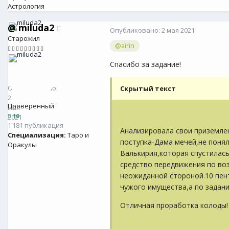
Астрология
@
miluda2
Опубликовано:
2 мая 2021
Старожил
@airin
Спасибо за задание!
@
miluda2
10
Опубликовано:
Скрытый текст
2
Проверенный
мая
10
2021
1 181 публикация
Анализировала свои приземле
Специализация:
Таро и
поступка-Дама мечей,не понял
Оракулы
Валькирия,которая спустилась 
средство передвижения по во
неожиданной стороной.10 пен
чужого имущества,а по задани
Отличная проработка колоды!