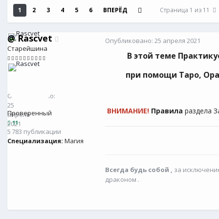
1
2
3
4
5
6
ВПЕРЁД
Страница 1 из 11
@
Rascvet
Опубликовано:
25 апреля 2021
Старейшина
В этой теме Практик
при помощи Таро, Ора
@
Rascvet
11
Опубликовано:
25
ВНИМАНИЕ!
Правила
раздела 
Проверенный
апреля
11
2021
5 783 публикации
Специализация:
Магия
Всегда будь собой ,
за исключение
драконом .