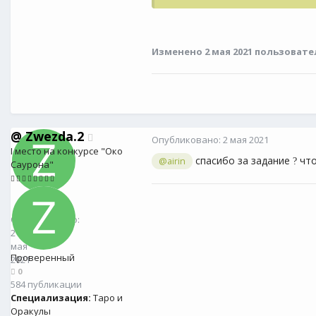
Изменено
2 мая 2021
пользовате
@
Zwezda.2
Опубликовано:
2 мая 2021
I место на конкурсе "Око
спасибо за задание
что
@airin
?
Саурона"
@
Zwezda.2
0
Опубликовано:
2
мая
Проверенный
2021
0
584 публикации
Специализация:
Таро и
Оракулы