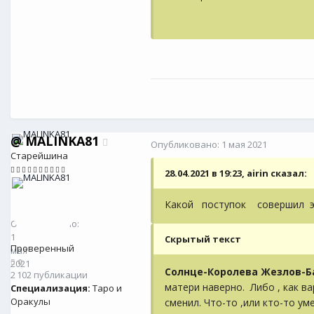
@
MALINKA81
Опубликовано:
1 мая 2021
Старейшина
28.04.2021 в 19:23, airin сказал:
Какой поступок совершил э
@
MALINKA81
0
Опубликовано:
1
Скрытый текст
Проверенный
мая
0
2021
Солнце-Королева Жезлов-
2 102 публикации
матери наверно. Либо , как в
Специализация:
Таро и
Оракулы
сменил. Что-то ,или кто-то ум