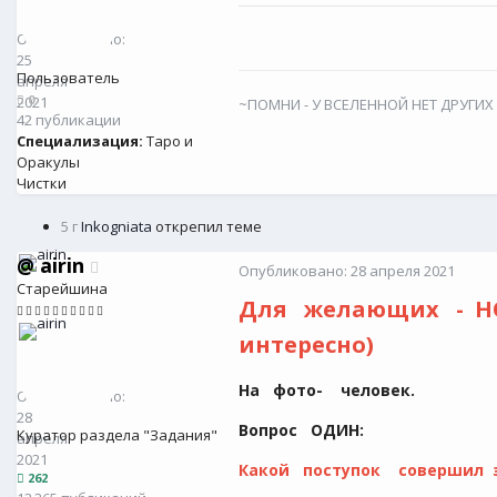
@
Sova4ka
0
Опубликовано:
25
Пользователь
апреля
0
2021
~ПОМНИ - У ВСЕЛЕННОЙ НЕТ ДРУГИХ
42 публикации
Специализация:
Таро и
Оракулы
Чистки
5 г
Inkogniata
открепил теме
@
airin
Опубликовано:
28 апреля 2021
Старейшина
Для желающих - НО
интересно)
@
airin
262
На фото- человек.
Опубликовано:
28
Вопрос ОДИН:
Куратор раздела "Задания"
апреля
2021
Какой поступок совершил э
262