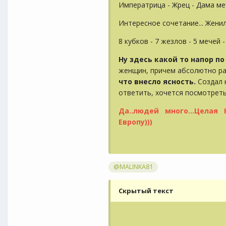
Императрица - Жрец - Дама м
Интересное сочетание... Женил
8 кубков - 7 жезлов - 5 мечей 
Ну здесь какой то напор п
женщин, причем абсолютно р
что внесло ясность.
Создал 
ответить, хочется посмотрет
Да..людей много...Целая
Европу)))
@MALINKA81
Скрытый текст