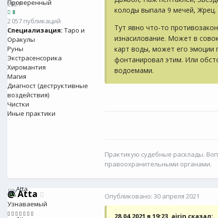
Проверенный
2021
колоды выпала 9 мечей, Жрец.
8
2 057 публикаций
Тут явно что-то противозакон
Специализация:
Таро и
изнасилование. Может в сово
Оракулы
карт воды, может его эмоции 
Руны
Экстрасенсорика
фонтанировал этим. Или обсто
Хиромантия
водоемами.
Магия
Диагност (деструктивные
воздействия)
Чистки
Иные практики
Практикую судебные расклады. Воп
правоохранительными органами.
@
Atta
Опубликовано:
30 апреля 2021
Узнаваемый
28.04.2021 в 19:23, airin сказал: