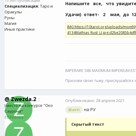
13 365 публикаций
Напишите все, что увидит
Специализация:
Таро и
Оракулы
Удачи) ответ- 2 мая, до 12
Руны
Магия
Иные практики
IMPERARE SIBI MAXIMUM IMPERIUM EST
Призови свою тьму, прислушайся к н
@
Zwezda.2
Опубликовано:
28 апреля 2021
I место на конкурсе "Око
на РУ
@airin
Саурона"
Скрытый текст
@
Zwezda.2
0
Опубликовано: