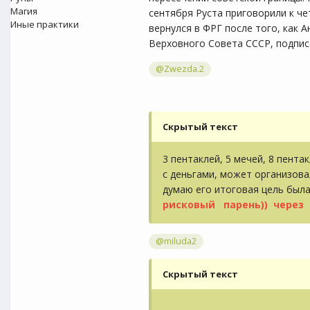
Магия
сентября Руста приговорили к че
Иные практики
вернулся в ФРГ после того, как 
Верховного Совета СССР, подпис
@Zwezda.2
Скрытый текст
3 пентаклей, 5 мечей, 8 пент
с деньгами, может организова
думаю его итоговая цель была
рисковый парень)) через
@miluda2
Скрытый текст