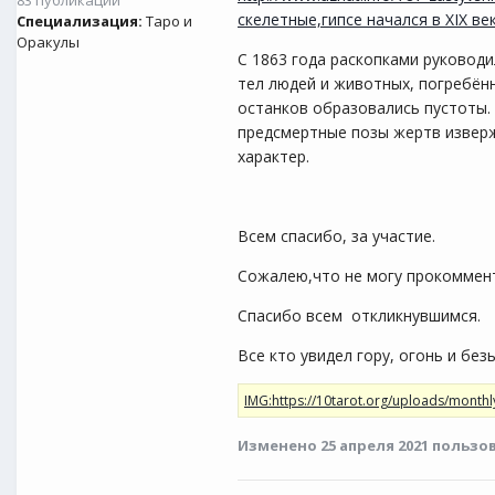
83 публикации
скелетные,гипсе начался в XIX век
Специализация:
Таро и
Оракулы
С 1863 года раскопками руководи
тел людей и животных, погребённ
останков образовались пустоты. 
предсмертные позы жертв изверж
характер.
Всем спасибо, за участие.
Сожалею,что не могу прокоммен
Спасибо всем откликнувшимся.
Все кто увидел гору, огонь и бе
Изменено
25 апреля 2021
пользо