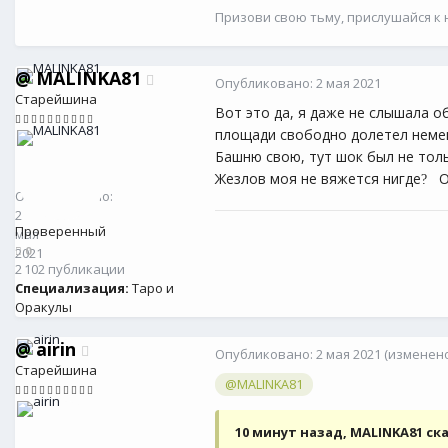
Призови свою тьму, прислушайся к н
@
MALINKA81
Опубликовано:
2 мая 2021
Старейшина
Вот это да, я даже не слышала о
площади свободно долетел немец
Башню свою, тут шок был не толь
@
MALINKA81
0
Жезлов моя не вяжется нигде
Оч
?
Опубликовано:
2
Проверенный
мая
0
2021
2 102 публикации
Специализация:
Таро и
Оракулы
@
airin
Опубликовано:
2 мая 2021
(изменено
Старейшина
@MALINKA81
10 минут назад, MALINKA81 ск
@
airin
262