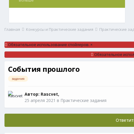
Больше
Главная
Конкурсы и Практические задания
Практические за
Обязательное использование спойлеров.
×
Обязательное испол
События прошлого
задания
Автор:
Rascvet
,
25 апреля 2021
в
Практические задания
Ответит