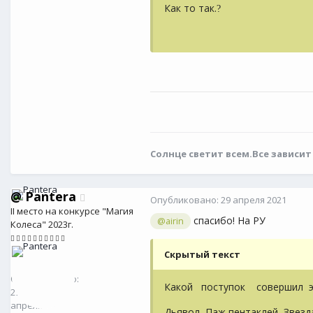
Как то так.
?
Солнце светит всем.Все зависит
@
Pantera
Опубликовано:
29 апреля 2021
II место на конкурсе "Магия
спасибо! На РУ
@airin
Колеса" 2023г.
Скрытый текст
@
Pantera
8
Опубликовано:
Какой поступок совершил э
29
апреля
Дьявол, Паж пентаклей, Звезда