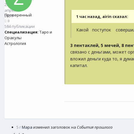
28
апреля
Проверенный
2021
1 час назад, airin сказал:
0
584 публикации
Какой поступок соверши
Специализация:
Таро и
Оракулы
Астрология
3 пентаклей, 5 мечей, 8 пе
связано с деньгами, может о
вложил деньги куда то, я дум
капитал.
5 г
Мара
изменил заголовок на
События прошлого