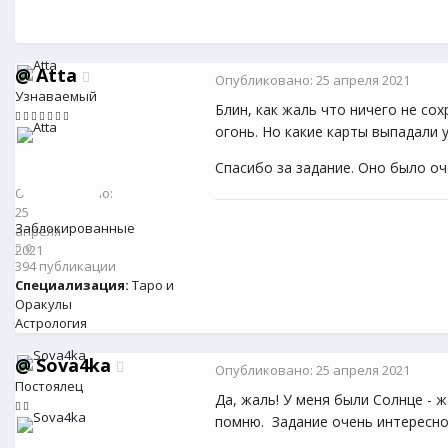
@
Atta
Опубликовано:
25 апреля 2021
Узнаваемый
Блин, как жаль что ничего не сох
огонь. Но какие карты выпадали
@
Atta
Спасибо за задание. Оно было о
0
Опубликовано:
25
Заблокированные
апреля
0
2021
394 публикации
Специализация:
Таро и
Оракулы
Астрология
@
Sova4ka
Опубликовано:
25 апреля 2021
Постоялец
Да, жаль! У меня были Солнце - жа
помню. Задание очень интересно