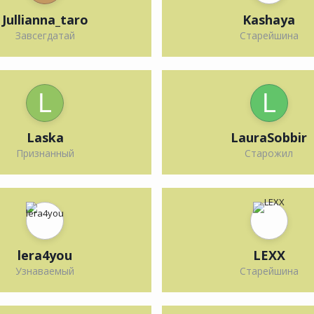
Jullianna_taro
Kashaya
Завсегдатай
Старейшина
Laska
LauraSobbir
Признанный
Старожил
lera4you
LEXX
Узнаваемый
Старейшина