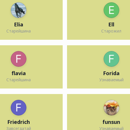
Elia
Ell
Старейшина
Старожил
flavia
Forida
Старейшина
Узнаваемый
Friedrich
funsun
Завсегдатай
Узнаваемый