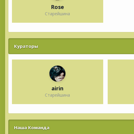
Rose
Старейшина
Кураторы
airin
Старейшина
Наша Команда