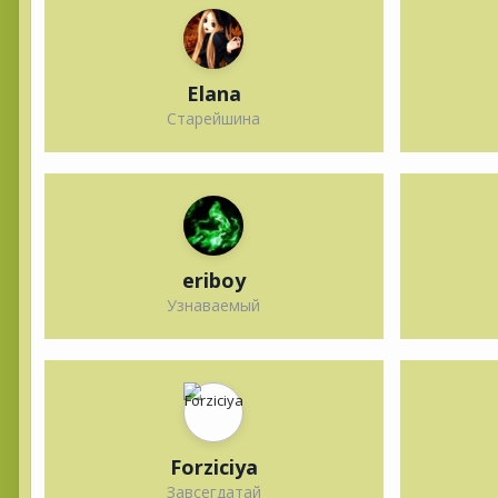
Elana
Старейшина
eriboy
Узнаваемый
Forziciya
Завсегдатай