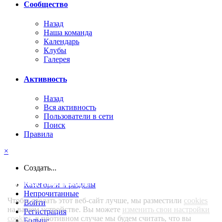
Сообщество
Назад
Наша команда
Календарь
Клубы
Галерея
Активность
Назад
Вся активность
Пользователи в сети
Поиск
Правила
×
Создать...
Важная информация
Категории и разделы
Непрочитанные
Чтобы сделать этот веб-сайт лучше, мы разместили
cookies
Войти
на вашем устройстве. Вы можете
изменить свои настройки
Регистрация
cookies
, в противном случае мы будем считать, что вы
Больше