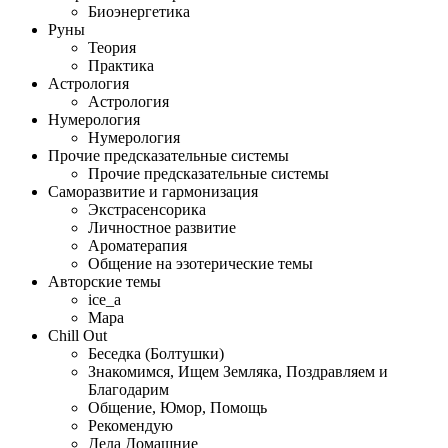
Биоэнергетика
Руны
Теория
Практика
Астрология
Астрология
Нумерология
Нумерология
Прочие предсказательные системы
Прочие предсказательные системы
Саморазвитие и гармонизация
Экстрасенсорика
Личностное развитие
Ароматерапия
Общение на эзотерические темы
Авторские темы
ice_a
Мара
Сhill Оut
Беседка (Болтушки)
Знакомимся, Ищем Земляка, Поздравляем и
Благодарим
Общение, Юмор, Помощь
Рекомендую
Дела Домашние