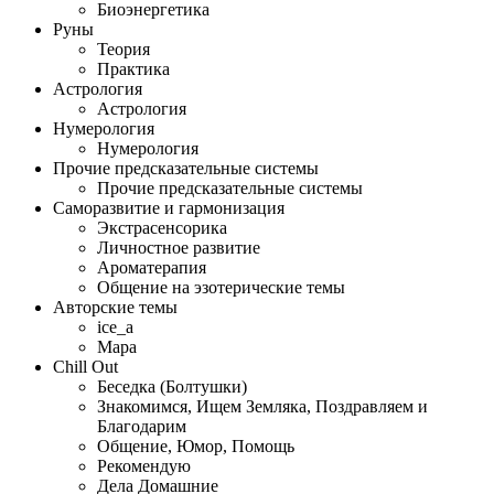
Биоэнергетика
Руны
Теория
Практика
Астрология
Астрология
Нумерология
Нумерология
Прочие предсказательные системы
Прочие предсказательные системы
Саморазвитие и гармонизация
Экстрасенсорика
Личностное развитие
Ароматерапия
Общение на эзотерические темы
Авторские темы
ice_a
Мара
Сhill Оut
Беседка (Болтушки)
Знакомимся, Ищем Земляка, Поздравляем и
Благодарим
Общение, Юмор, Помощь
Рекомендую
Дела Домашние