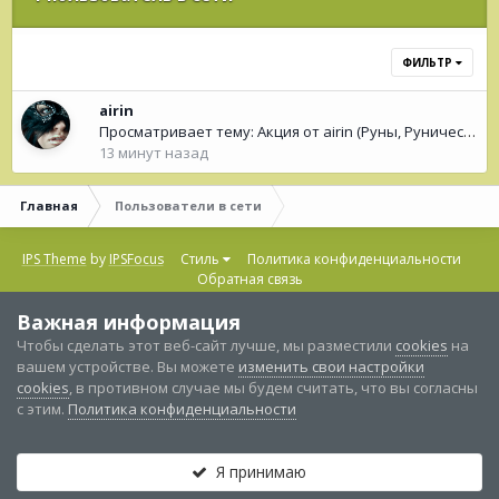
ФИЛЬТР
airin
Просматривает тему: Акция от airin (Руны, Рунические Оракулы, колоды Таро- Рун)
13 минут назад
Главная
Пользователи в сети
IPS Theme
by
IPSFocus
Стиль
Политика конфиденциальности
Обратная связь
Copyright ©2021-2025 Колесо Судьбы
Важная информация
Powered by Invision Community
Чтобы сделать этот веб-сайт лучше, мы разместили
cookies
на
вашем устройстве. Вы можете
изменить свои настройки
cookies
, в противном случае мы будем считать, что вы согласны
с этим.
Политика конфиденциальности
Я принимаю
Категории и разделы
Непрочитанные
Войти
Регистрация
Больше