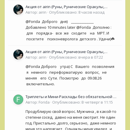
Акция от airin (Руны, Рунические Оракулы,
колоды Таро- Рун)
Автор:
airin
·
Опубликовано:
8 часов назад
@Forida Доброго дня) _____________
Добавлено 10 minutes later @Forida Дополню :
для порядка- все же сходите на МРТ. И
посетите психоневролога детского . Удачи)☘️
Акция от airin (Руны, Рунические Оракулы,
колоды Таро- Рун)
Автор:
airin
·
Опубликовано:
вчера в 07:22
@Forida Доброго утра) С Вашего позволения
я немного переформатирую вопрос, не
меняя его Сути. Посмотрю до 09.08.26
включительно.
Триплеты и Мини-Расклады без обязательной ОС
для НОВИЧКОВ (<50 сообщений)
Автор:
Forida
·
Опубликовано:
В четверг в 11:15
Продублирую свой вопрос. Мужчина , в какой-то
степени сосед, давно на меня смотрит. Не один
год. Пристально ,долго, серьезно, даже немного
меня это напрягает. Однажды меня увидел , и