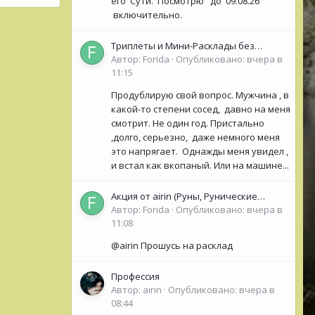
его Сути. Посмотрю до 09.08.26
включительно.
Триплеты и Мини-Расклады без
обязательной ОС для НОВИЧКОВ (<50
Автор:
Forida
·
Опубликовано:
вчера в
сообщений)
11:15
Продублирую свой вопрос. Мужчина , в
какой-то степени сосед, давно на меня
смотрит. Не один год. Пристально
,долго, серьезно, даже немного меня
это напрягает. Однажды меня увидел ,
и встал как вкопаный. Или на машине...
Акция от airin (Руны, Рунические
Оракулы, колоды Таро- Рун)
Автор:
Forida
·
Опубликовано:
вчера в
11:08
@airin Прошусь на расклад
Профессия
Автор:
airin
·
Опубликовано:
вчера в
08:44