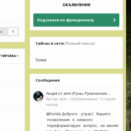
ОБЪЯВЛЕНИЯ
Подсказки по функционалу
и
1
Сейчас в сети
(Полный список)
РТИРОВКА
Sowa
Сообщения
Акция от airin (Руны, Рунические
Оракулы, колоды Таро- Рун)
Автор:
airin
·
Опубликовано:
11 часов
назад
@Forida Доброго утра) С Вашего
позволения я немного
переформатирую вопрос, не меняя