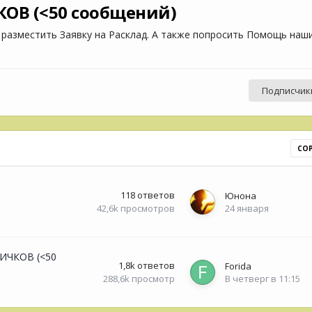
КОВ (<50 сообщений)
 разместить Заявку на Расклад. А также попросить Помощь наш
Подписчик
СО
118
ответов
Юнона
42,6k
просмотров
24 января
ВИЧКОВ (<50
1,8k
ответов
Forida
288,6k
просмотр
В четверг в 11:15