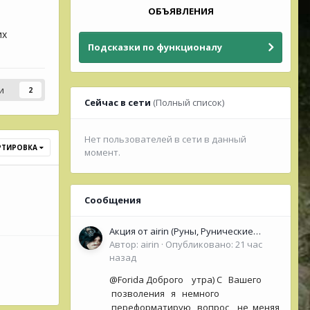
ОБЪЯВЛЕНИЯ
их
Подсказки по функционалу
и
2
Сейчас в сети
(Полный список)
Нет пользователей в сети в данный
РТИРОВКА
момент.
Сообщения
Акция от airin (Руны, Рунические
Оракулы, колоды Таро- Рун)
Автор:
airin
·
Опубликовано:
21 час
назад
@Forida Доброго утра) С Вашего
позволения я немного
переформатирую вопрос, не меняя