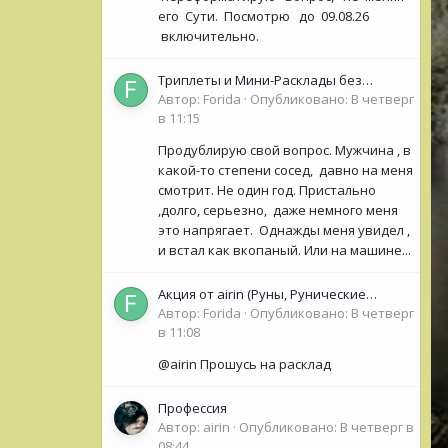
его Сути. Посмотрю до 09.08.26
включительно.
Триплеты и Мини-Расклады без
обязательной ОС для НОВИЧКОВ (<50
Автор:
Forida
·
Опубликовано:
В четверг
сообщений)
в 11:15
Продублирую свой вопрос. Мужчина , в
какой-то степени сосед, давно на меня
смотрит. Не один год. Пристально
,долго, серьезно, даже немного меня
это напрягает. Однажды меня увидел ,
и встал как вкопаный. Или на машине...
Акция от airin (Руны, Рунические
Оракулы, колоды Таро- Рун)
Автор:
Forida
·
Опубликовано:
В четверг
в 11:08
@airin Прошусь на расклад
Профессия
Автор:
airin
·
Опубликовано:
В четверг в
08:44