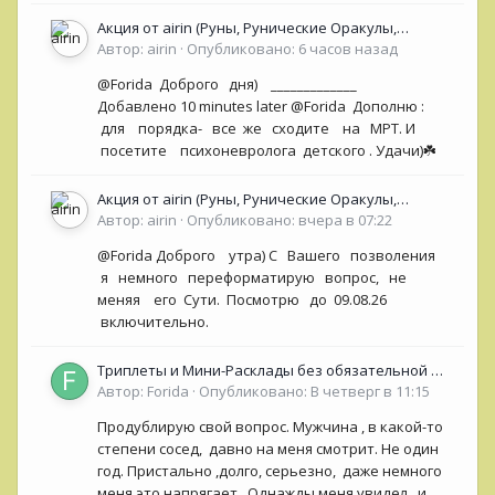
Акция от airin (Руны, Рунические Оракулы,
колоды Таро- Рун)
Автор:
airin
·
Опубликовано:
6 часов назад
@Forida Доброго дня) _____________
Добавлено 10 minutes later @Forida Дополню :
для порядка- все же сходите на МРТ. И
посетите психоневролога детского . Удачи)☘️
Акция от airin (Руны, Рунические Оракулы,
колоды Таро- Рун)
Автор:
airin
·
Опубликовано:
вчера в 07:22
@Forida Доброго утра) С Вашего позволения
я немного переформатирую вопрос, не
меняя его Сути. Посмотрю до 09.08.26
включительно.
Триплеты и Мини-Расклады без обязательной ОС
для НОВИЧКОВ (<50 сообщений)
Автор:
Forida
·
Опубликовано:
В четверг в 11:15
Продублирую свой вопрос. Мужчина , в какой-то
степени сосед, давно на меня смотрит. Не один
год. Пристально ,долго, серьезно, даже немного
меня это напрягает. Однажды меня увидел , и