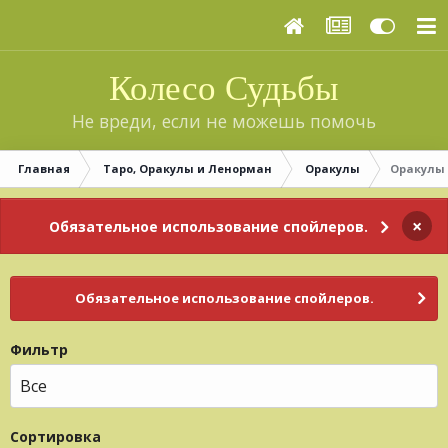
Колесо Судьбы
Не вреди, если не можешь помочь
Главная
Таро, Оракулы и Ленорман
Оракулы
Оракулы 
×
Обязательное использование спойлеров.
Обязательное использование спойлеров.
Фильтр
Сортировка