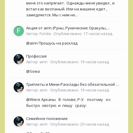
меня это напрягает. Однажды меня увидел , и
встал как вкопаный. Или на машине едет ,
замедляется. Мы с ним не...
Акция от airin (Руны, Рунические Оракулы,
колоды Таро- Рун)
Автор:
Forida
·
Опубликовано:
17 часов назад
@airin Прошусь на расклад
Профессия
Автор:
airin
·
Опубликовано:
19 часов назад
@Sowa
Триплеты и Мини-Расклады без обязательной ОС
для НОВИЧКОВ (<50 сообщений)
Автор:
airin
·
Опубликовано:
19 часов назад
@Wiere Арканы В голове, Р-У. поэтому оч
быстро смотрю и пишу сразу:
Семейное положение
Автор:
airin
·
Опубликовано:
20 часов назад