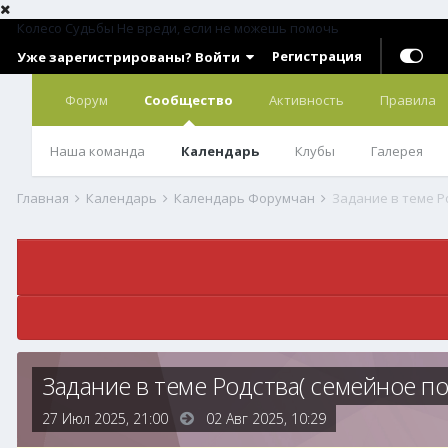
Колесо Судьбы
Не вреди, если не можешь помочь
Регистрация
Уже зарегистрированы? Войти
Форум
Сообщество
Активность
Правила
Наша команда
Календарь
Клубы
Галерея
Главная
Календарь
Календарь Форумчан
Задание в теме Р
Задание в теме Родства( семейное по
27 Июл 2025, 21:00
02 Авг 2025,
10:29