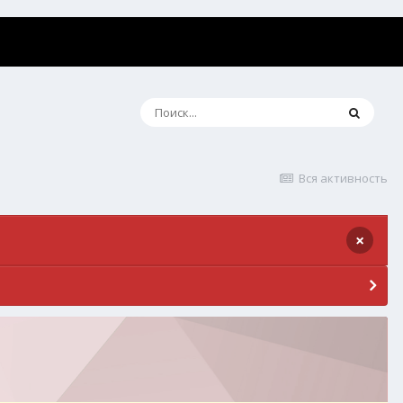
Вся активность
×